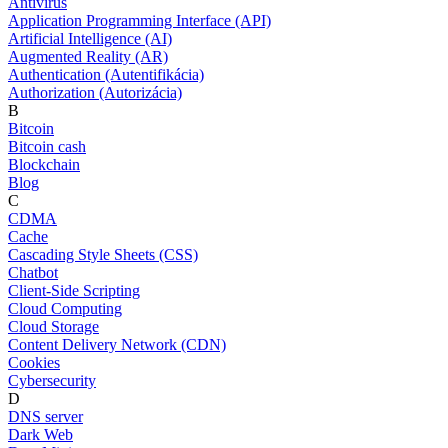
Antivírus
Application Programming Interface (API)
Artificial Intelligence (AI)
Augmented Reality (AR)
Authentication (Autentifikácia)
Authorization (Autorizácia)
B
Bitcoin
Bitcoin cash
Blockchain
Blog
C
CDMA
Cache
Cascading Style Sheets (CSS)
Chatbot
Client-Side Scripting
Cloud Computing
Cloud Storage
Content Delivery Network (CDN)
Cookies
Cybersecurity
D
DNS server
Dark Web