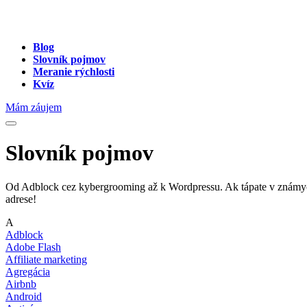
Blog
Slovník pojmov
Meranie rýchlosti
Kvíz
Mám záujem
Slovník pojmov
Od Adblock cez kybergrooming až k Wordpressu. Ak tápate v známych a
adrese!
A
Adblock
Adobe Flash
Affiliate marketing
Agregácia
Airbnb
Android