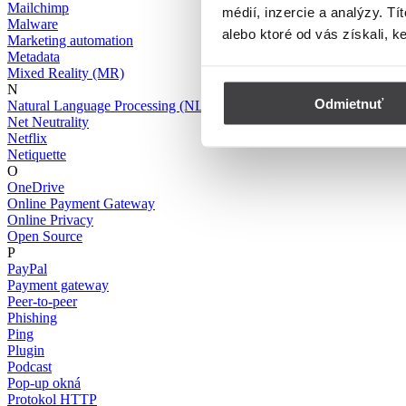
Mailchimp
médií, inzercie a analýzy. Tí
Malware
alebo ktoré od vás získali, k
Marketing automation
Metadata
Mixed Reality (MR)
N
Odmietnuť
Natural Language Processing (NLP)
Net Neutrality
Netflix
Netiquette
O
OneDrive
Online Payment Gateway
Online Privacy
Open Source
P
PayPal
Payment gateway
Peer-to-peer
Phishing
Ping
Plugin
Podcast
Pop-up okná
Protokol HTTP