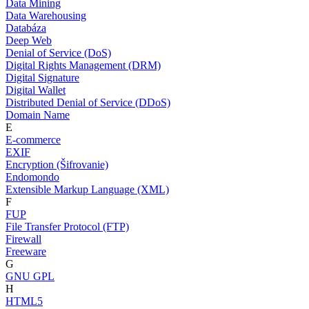
Data Mining
Data Warehousing
Databáza
Deep Web
Denial of Service (DoS)
Digital Rights Management (DRM)
Digital Signature
Digital Wallet
Distributed Denial of Service (DDoS)
Domain Name
E
E-commerce
EXIF
Encryption (Šifrovanie)
Endomondo
Extensible Markup Language (XML)
F
FUP
File Transfer Protocol (FTP)
Firewall
Freeware
G
GNU GPL
H
HTML5