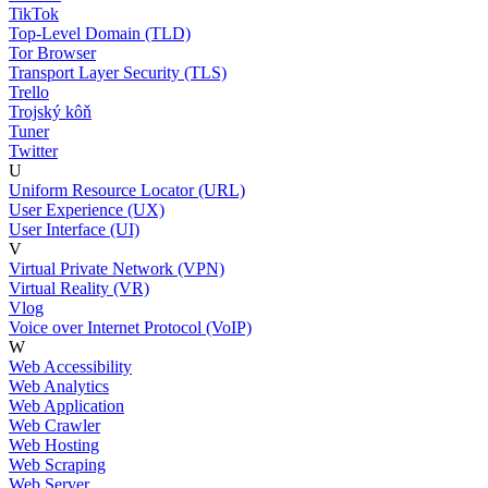
TikTok
Top-Level Domain (TLD)
Tor Browser
Transport Layer Security (TLS)
Trello
Trojský kôň
Tuner
Twitter
U
Uniform Resource Locator (URL)
User Experience (UX)
User Interface (UI)
V
Virtual Private Network (VPN)
Virtual Reality (VR)
Vlog
Voice over Internet Protocol (VoIP)
W
Web Accessibility
Web Analytics
Web Application
Web Crawler
Web Hosting
Web Scraping
Web Server