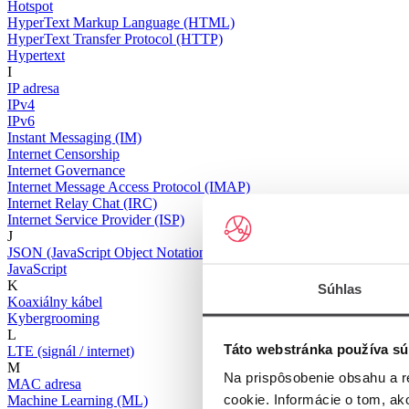
Hotspot
HyperText Markup Language (HTML)
HyperText Transfer Protocol (HTTP)
Hypertext
I
IP adresa
IPv4
IPv6
Instant Messaging (IM)
Internet Censorship
Internet Governance
Internet Message Access Protocol (IMAP)
Internet Relay Chat (IRC)
Internet Service Provider (ISP)
J
JSON (JavaScript Object Notation)
JavaScript
K
Súhlas
Koaxiálny kábel
Kybergrooming
L
Táto webstránka používa sú
LTE (signál / internet)
M
Na prispôsobenie obsahu a r
MAC adresa
cookie. Informácie o tom, ak
Machine Learning (ML)