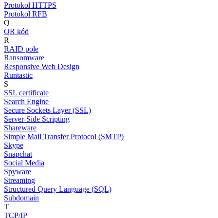
Protokol HTTPS
Protokol RFB
Q
QR kód
R
RAID pole
Ransomware
Responsive Web Design
Runtastic
S
SSL certificate
Search Engine
Secure Sockets Layer (SSL)
Server-Side Scripting
Shareware
Simple Mail Transfer Protocol (SMTP)
Skype
Snapchat
Social Media
Spyware
Streaming
Structured Query Language (SQL)
Subdomain
T
TCP/IP