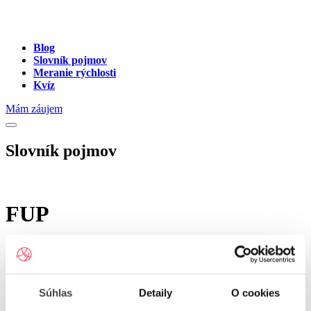
Blog
Slovník pojmov
Meranie rýchlosti
Kvíz
Mám záujem
Slovník pojmov
FUP
Skratka FUP je niekedy nesprávne označovaná za "dátové limity".
Správne ide ale o skratku pre "Fair User Policy" - súbor pravidiel a
opatrení, ktoré vedú k spravodlivému deleniu internetového
pripojenia dnes predovšetkým medzi užívateľov inteligentných
Súhlas
Detaily
O cookies
mobilných telefónov.