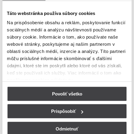
FUP zabraňuje tomu, aby tí, ktorí čerpajú nadmerné množstvo
mobilných dát, nezhoršovali a neznižovali kvalitu pripojenia iným
Táto webstránka používa súbory cookies
užívateľom. Skôr preto boli používatelia nadmerného množstva dát
"penalizovaní" poplatky za ďalšie sťahovanie, dnes im mobilní
Na prispôsobenie obsahu a reklám, poskytovanie funkcií
operátori dočasne zníži prenosovú rýchlosť.
sociálnych médií a analýzu návštevnosti používame
súbory cookie. Informácie o tom, ako používate naše
webové stránky, poskytujeme aj našim partnerom v
Späť do slovníka pojmov
oblasti sociálnych médií, inzercie a analýzy. Títo partneri
môžu príslušné informácie skombinovať s ďalšími
údajmi, ktoré ste im poskytli alebo ktoré od vás získali,
Poznáte tiež...?
keď ste používali ich služby. Viac informácií o tom
ako
používame cookies nájdete tu
.
CDMA
Povoliť všetko
Skratka CDMA (Code Division Multiple Access) označuje jeden z
technologicky star&scaron;&iacute;ch &scaron;tandardov
mobiln&eacute;ho bezdr&ocirc;tov&eacute;ho
Prispôsobiť
d&aacute;tov&eacute;ho pripojenia, ktor&yacute; bol
p&ocirc;vodne vyvinut&yacute; už v 70. rokoch 20. storočia pre
vojensk&eacute; potreby. V...
Odmietnuť
Čítať ďalej