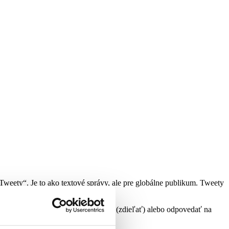
Tweety“. Je to ako textové správy, ale pre globálne publikum. Tweety
asovej osi. Môžete tiež páčiť, retweet (zdieľať) alebo odpovedať na