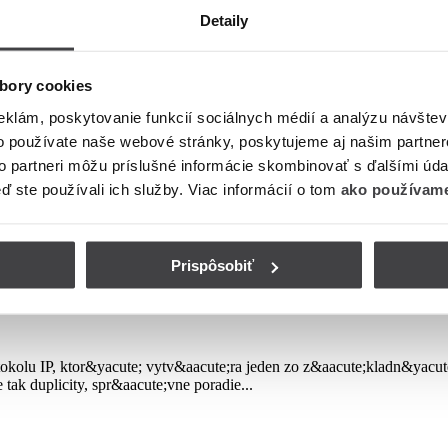
álnych udalostiach, pretože správy sa často prelomia na platforme pred
Detaily
ahčuje nájdenie a účasť na diskusiách o veciach, na ktorých vám záleží
bory cookies
eklám, poskytovanie funkcií sociálnych médií a analýzu návšte
ových veciach a spojiť sa s globálnou komunitou, Twitter je skvelá pla
o používate naše webové stránky, poskytujeme aj našim partner
to partneri môžu príslušné informácie skombinovať s ďalšími údaj
eď ste používali ich služby. Viac informácií o tom
ako používame
Prispôsobiť
otokolu IP, ktor&yacute; vytv&aacute;ra jeden zo z&aacute;kladn&yac
tak duplicity, spr&aacute;vne poradie...