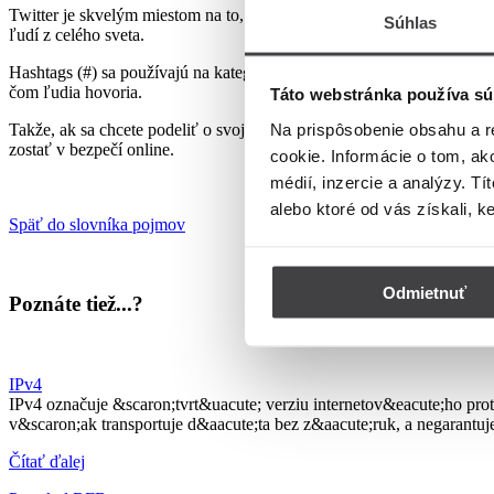
Twitter je skvelým miestom na to, aby ste zostali informovaní o aktu
Súhlas
ľudí z celého sveta.
Hashtags (#) sa používajú na kategorizáciu tweetov podľa témy, čo uľ
čom ľudia hovoria.
Táto webstránka používa sú
Na prispôsobenie obsahu a r
Takže, ak sa chcete podeliť o svoje myšlienky, dozvedieť sa viac o n
zostať v bezpečí online.
cookie. Informácie o tom, ak
médií, inzercie a analýzy. Tí
alebo ktoré od vás získali, k
Späť do slovníka pojmov
Odmietnuť
Poznáte tiež...?
IPv4
IPv4 označuje &scaron;tvrt&uacute; verziu internetov&eacute;ho pr
v&scaron;ak transportuje d&aacute;ta bez z&aacute;ruk, a negarantuje 
Čítať ďalej