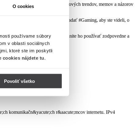
 inde. Je tiež ideálny na objavovanie nových trendov, memov a názorov
O cookies
. Napríklad, ak ste v hre, môžete hľadať #Gaming, aby ste videli, o
vnosti používame súbory
tforma, ktorá sa má pripojiť! Nezabudnite ho používať zodpovedne a
om v oblasti sociálnych
mi, ktoré ste im poskytli
 cookies nájdete tu
.
Povoliť všetko
ute;ch komunikačn&yacute;ch r&aacute;mcov internetu. IPv4