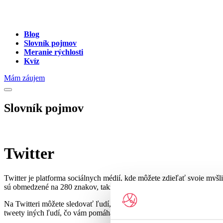
Blog
Slovník pojmov
Meranie rýchlosti
Kvíz
Mám záujem
Slovník pojmov
Twitter
Twitter je platforma sociálnych médií, kde môžete zdieľať svoje myšl
sú obmedzené na 280 znakov, takže so svojimi slovami musíte byť stru
Na Twitteri môžete sledovať ľudí, ako sú celebrity, priatelia alebo od
tweety iných ľudí, čo vám pomáha komunikovať a pripojiť sa k konv