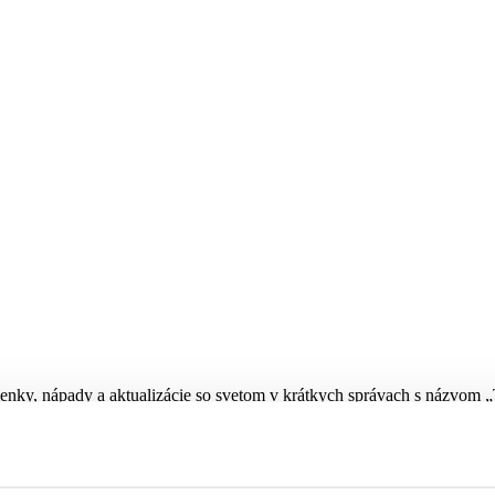
ienky, nápady a aktualizácie so svetom v krátkych správach s názvom „
ční a kreatívni.
borníci na témy, ktoré vás zaujímajú, a ich tweety sa objavia na vašej č
erzáciám.