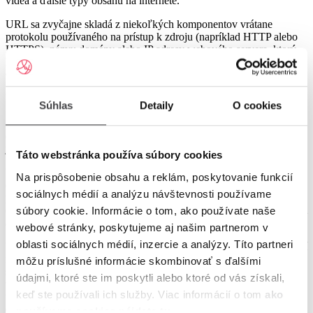
videá a ďalšie typy obsahu na internete.
URL sa zvyčajne skladá z niekoľkých komponentov vrátane
protokolu používaného na prístup k zdroju (napríklad HTTP alebo
HTTPS), názvu domény alebo IP adresy webového servera, ktorý
hostil prostriedok, a cestu k konkrétnemu prostriedku na serveri.
Cesta môže zahŕňať adresáre, podadresáre a názvy súborov.
Napríklad URL pre domovskú stránku webovej stránky môže byť
Súhlas
Detaily
O cookies
„https://www.example.com/index.html“. V takom prípade „https: //“
označuje použitý protokol (https), „www.example.com“ je
doménové meno servera hostiteľa webovej stránky a „/index.html“
je cesta k špecifickému webstránka.
Táto webstránka používa súbory cookies
URL môžu obsahovať aj ďalšie komponenty, napríklad parametre
Na prispôsobenie obsahu a reklám, poskytovanie funkcií
dopytu, ktoré poskytujú ďalšie informácie o požadovanom
sociálnych médií a analýzu návštevnosti používame
prostriedku. Parametre dopytu sú oddelené od zvyšku adresy URL s
otáznikovou známkou a jednotlivé parametre sú oddelené symbolom
súbory cookie. Informácie o tom, ako používate naše
ampersand.
webové stránky, poskytujeme aj našim partnerom v
oblasti sociálnych médií, inzercie a analýzy. Títo partneri
URL sú nevyhnutné na prístup k informáciám a zdieľaniu informácií
na internete a používajú sa v širokej škále kontextov, od príspevkov
môžu príslušné informácie skombinovať s ďalšími
sociálnych médií a e -mailových správ až po výsledky
údajmi, ktoré ste im poskytli alebo ktoré od vás získali,
vyhľadávacieho nástroja a online reklamy. Pochopenie toho, ako
keď ste používali ich služby. Viac informácií o tom
ako
fungujú adresy URL, je dôležitou súčasťou efektívneho a
efektívneho používania internetu.
používame cookies nájdete tu
.