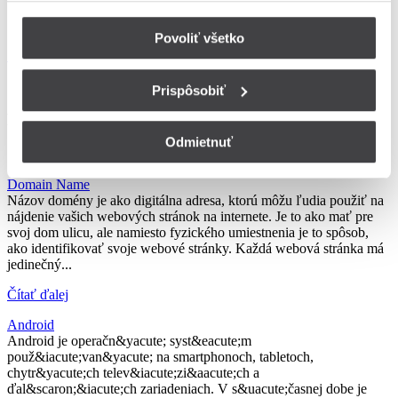
Povoliť všetko
Späť do slovníka pojmov
Prispôsobiť
Poznáte tiež...?
Odmietnuť
Domain Name
Názov domény je ako digitálna adresa, ktorú môžu ľudia použiť na
nájdenie vašich webových stránok na internete. Je to ako mať pre
svoj dom ulicu, ale namiesto fyzického umiestnenia je to spôsob,
ako identifikovať svoje webové stránky. Každá webová stránka má
jedinečný...
Čítať ďalej
Android
Android je operačn&yacute; syst&eacute;m
použ&iacute;van&yacute; na smartphonoch, tabletoch,
chytr&yacute;ch telev&iacute;zi&aacute;ch a
ďal&scaron;&iacute;ch zariadeniach. V s&uacute;časnej dobe je