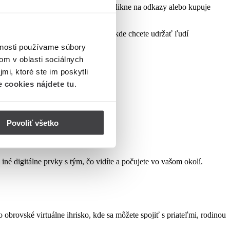
 vidieť, kto otvára vaše e -maily, klikne na odkazy alebo kupuje
.
jete klub, blog alebo čokoľvek iné, kde chcete udržať ľudí
vnosti používame súbory
om v oblasti sociálnych
mi, ktoré ste im poskytli
 cookies nájdete tu
.
Povoliť všetko
é digitálne prvky s tým, čo vidíte a počujete vo vašom okolí.
obrovské virtuálne ihrisko, kde sa môžete spojiť s priateľmi, rodinou