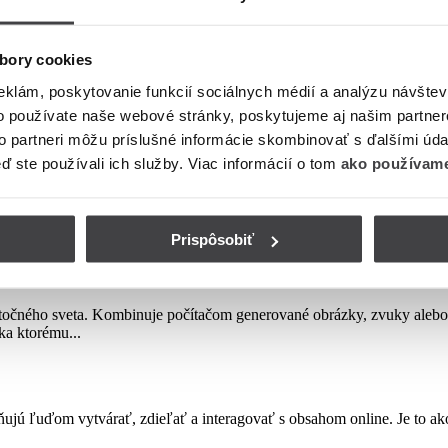
izácia vám tiež môže pomôcť dozvedieť sa viac o vašom publiku. Môžete
eting ešte vylepšiť a osloviť viac ľudí, ktorým záleží na tom, čo robíte
bory cookies
ontakte so svojimi zákazníkmi, ale nie je to len pre nich. Ak prevádzku
očné pri uľahčovaní vášho života a efektívnosti vášho marketingu.
eklám, poskytovanie funkcií sociálnych médií a analýzu návšte
o používate naše webové stránky, poskytujeme aj našim partner
to partneri môžu príslušné informácie skombinovať s ďalšími údaj
eď ste používali ich služby. Viac informácií o tom
ako používame
Prispôsobiť
točného sveta. Kombinuje počítačom generované obrázky, zvuky alebo in
aka ktorému...
ňujú ľuďom vytvárať, zdieľať a interagovať s obsahom online. Je to ako 