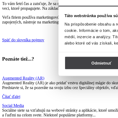
To vám šetrí čas a zaisťuje, že sa na nič nezabudne. Navyše, automat
veci, ktoré propagujete. Na základe týchto informácií môžete svoj mark
Táto webstránka používa sú
Veľa firiem používa marketingovú automatizáciu na to, aby zostali v k
zapojených, nástroje na marketing automatizácie môžu byť veľmi užit
Na prispôsobenie obsahu a r
cookie. Informácie o tom, ak
médií, inzercie a analýzy. Tí
Späť do slovníka pojmov
alebo ktoré od vás získali, k
Poznáte tiež...?
Odmietnuť
Augmented Reality (AR)
Augmented Reality (AR) je ako pridať vrstvu digitálnej mágie do sku
Predstavte si, že sa pozeráte na svoju izbu cez špeciálny objektív, vď
Čítať ďalej
Social Media
Sociálne siete sa vzťahujú na webové stránky a aplikácie, ktoré umož
a ľuďmi na celom svete. Niektoré populárne platformy...