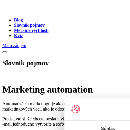
Blog
Slovník pojmov
Meranie rýchlosti
Kvíz
Mám záujem
Slovník pojmov
Marketing automation
Automatizácia marketingu je ako mať robotického kamaráta, ktorý vá
marketingových vecí, ako je odosielanie e -mailov, uverejňovanie prí
Predstavte si, že chcete poslať uvítací e -mail všetkým, ktorí sa pri
-mail jednoducho vytvoríte a softvér ho automaticky odošle novým pr
Súhlas