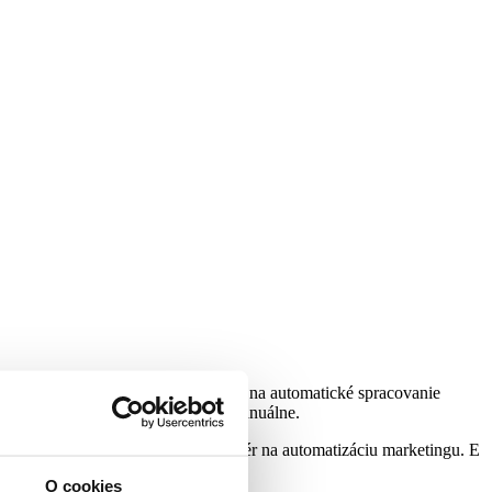
o spôsob, ako používať technológiu na automatické spracovanie
bez toho, aby ste to museli robiť manuálne.
ho e -mailu môžete na to použiť softvér na automatizáciu marketingu. E
O cookies