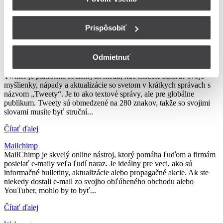
Prispôsobiť
Poznáte tiež...?
Odmietnuť
Twitter
Twitter je platforma sociálnych médií, kde môžete zdieľať svoje
myšlienky, nápady a aktualizácie so svetom v krátkych správach s
názvom „Tweety“. Je to ako textové správy, ale pre globálne
publikum. Tweety sú obmedzené na 280 znakov, takže so svojimi
slovami musíte byť struční...
Čítať ďalej
Mailchimp
MailChimp je skvelý online nástroj, ktorý pomáha ľuďom a firmám
posielať e-maily veľa ľudí naraz. Je ideálny pre veci, ako sú
informačné bulletiny, aktualizácie alebo propagačné akcie. Ak ste
niekedy dostali e-mail zo svojho obľúbeného obchodu alebo
YouTuber, mohlo by to byť...
Čítať ďalej