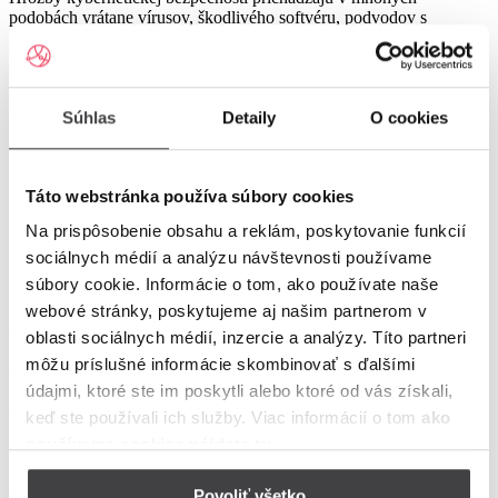
podobách vrátane vírusov, škodlivého softvéru, podvodov s
phishingom a pokusov o hackovanie. Môžu zacieliť na jednotlivcov,
podniky a dokonca aj celé vlády a môžu viesť k finančným stratám,
krádeži identity a ďalším vážnym dôsledkom.
Efektívna kybernetická bezpečnosť zahŕňa kombináciu technických
Súhlas
Detaily
O cookies
opatrení, ako sú brány firewall a šifrovanie, ako aj osvedčené
postupy, ako napríklad používanie silných hesiel a opatrnosť pri
otváraní e -mailov alebo kliknutí na odkazy.
Táto webstránka používa súbory cookies
Niektoré bežné postupy kybernetickej bezpečnosti zahŕňajú
Na prispôsobenie obsahu a reklám, poskytovanie funkcií
používanie antivírusového softvéru, pravidelné aktualizácie softvéru
a operačných systémov a použitie dvojfaktorovej autentifikácie na
sociálnych médií a analýzu návštevnosti používame
zabezpečenie účtov.
súbory cookie. Informácie o tom, ako používate naše
Kybernetická bezpečnosť je dôležitým problémom pre všetkých v
webové stránky, poskytujeme aj našim partnerom v
dnešnom digitálnom veku a je obzvlášť dôležitá pre tínedžerov, ktorí
oblasti sociálnych médií, inzercie a analýzy. Títo partneri
sú často ťažkými technologickými používateľmi. Precvičovaním
môžu príslušné informácie skombinovať s ďalšími
dobrých návykov kybernetickej bezpečnosti a informovaním o
najnovších hrozbách môžeme pomôcť chrániť seba a naše digitálne
údajmi, ktoré ste im poskytli alebo ktoré od vás získali,
aktíva pred poškodením.
keď ste používali ich služby. Viac informácií o tom
ako
používame cookies nájdete tu
.
Späť do slovníka pojmov
Povoliť všetko