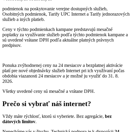
podmienok na poskytovanie verejne dostupných služieb,
Osobitných podmienok, Tarify UPC Internet a Tarify jednorazových
služieb a iných platieb.
Ceny v týchto podmienkach kampane predstavujú mesačné
poplatky za využívanie služieb podľa týchto podmienok kampane a
sú uvedené vrátane DPH podľa aktuálne platných právnych
predpisov.
Ponuka zvýhodnenej ceny na 24 mesiacov a bezplatnej aktivácie
platí
pre nové objednávky služieb Internet pri ich využívaní počas
obdobia viazanosti 24 mesiacov a je možné ju využiť do 31. 8.
2026.
Všetky uvedené ceny sú mesačné a vrátane DPH.
Prečo si vybrať náš internet?
Vždy máte rýchlosť, ktorú si vyberiete. Bez agregácie,
bez
dátových limitov
.
Nenecháme vás v štychu. Technická podpora je k dispozícii
24