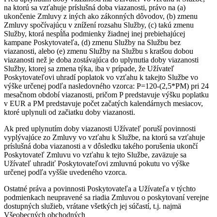
na ktorú sa vzťahuje príslušná doba viazanosti, právo na (a)
ukončenie Zmluvy z iných ako zákonných dôvodov, (b) zmenu
Zmluvy spočívajúcu v znížení rozsahu Služby, (c) takú zmenu
Služby, ktorá nespĺňa podmienky žiadnej inej prebiehajúcej
kampane Poskytovateľa, (d) zmenu Služby na Službu bez
viazanosti, alebo (e) zmenu Služby na Službu s kratšou dobou
viazanosti než je doba zostávajúca do uplynutia doby viazanosti
Služby, ktorej sa zmena týka, iba v prípade, že Užívateľ
Poskytovateľovi uhradí poplatok vo vzťahu k takejto Službe vo
výške určenej podľa nasledovného vzorca: P=120-(2,5*PM) pri 24
mesačnom období viazanosti, pričom P predstavuje výšku poplatku
v EUR a PM predstavuje počet začatých kalendárnych mesiacov,
ktoré uplynuli od začiatku doby viazanosti.
Ak pred uplynutím doby viazanosti Užívateľ poruší povinnosti
vyplývajúce zo Zmluvy vo vzťahu k Službe, na ktorú sa vzťahuje
príslušná doba viazanosti a v dôsledku takého porušenia ukončí
Poskytovateľ Zmluvu vo vzťahu k tejto Službe, zaväzuje sa
Užívateľ uhradiť Poskytovateľovi zmluvnú pokutu vo výške
určenej podľa vyššie uvedeného vzorca.
Ostatné práva a povinnosti Poskytovateľa a Užívateľa v týchto
podmienkach neupravené sa riadia Zmluvou o poskytovaní verejne
dostupných služieb, vrátane všetkých jej súčastí, t.j. najmä
Všeobecných obchodných