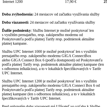
Internet 1200
17,90 €
25
Doba zvýhodnenia:
24 mesiacov od začiatku využívania služby
Doba viazanosti:
24 mesiacov od začiatku využívania služby
Ďalšie podmienky
: Službu Internet je možné poskytovať len
s využitím prenajatého, resp. zakúpeného modemu od
Poskytovateľa podľa platnej Tarify resp. podmienok aktuálne
platnej kampane.
Službu UPC Internet 1000 je možné poskytovať len s využitím
prenajatého resp. zakúpeného modemu GIGA ConnectBox
alebo GIGA Connect Box 6 (podľa dostupnosti) od Poskytovateľa
podľa platnej Tarify resp. podmienok aktuálne platnej kampane (len
s odbornou inštaláciou), a to v lokalitách špecifikovaných v Tarife
UPC Internet.
Službu UPC Internet 1200 je možné poskytovať len s využitím
prenajatého resp. zakúpeného modemu GIGA Connect Box 6 od
Poskytovateľa podľa platnej Tarify resp. podmienok aktuálne
platnej kampane (len s odbornou inštaláciou), a to v lokalitách
špecifikovaných v Tarife UPC Internet.
Pred uplynutím doby viazanosti má Užívateľ vo vzťahu k Službe,