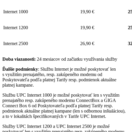
Internet 1000
19,90 €
25
Internet 1200
19,90 €
25
Internet 2500
26,90 €
32
Doba viazanosti:
24 mesiacov od začiatku využívania služby
Ďalšie podmienky
: Službu Internet je možné poskytovať len
s využitím prenajatého, resp. zakúpeného modemu od
Poskytovateľa podľa platnej Tarify resp. podmienok aktuálne
platnej kampane.
Službu UPC Internet 1000 je možné poskytovať len s využitím
prenajatého resp. zakúpeného modemu ConnectBox a GIGA
Connect Box 6 od Poskytovateľa podľa platnej Tarify resp.
podmienok aktuálne platnej kampane (len s odbornou inštaláciou),
a to v lokalitách špecifikovaných v Tarife UPC Internet.
Služby UPC Internet 1200 a UPC Internet 2500 je možné
poskytovať len s využitím prenajatého resp. zakúpeného modemu