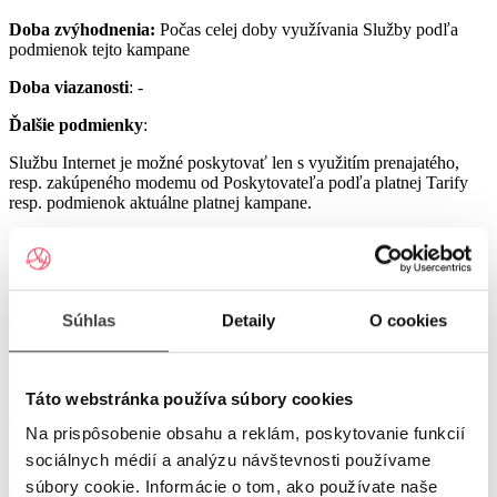
Doba zvýhodnenia:
Počas celej doby využívania Služby podľa
podmienok tejto kampane
Doba viazanosti
: -
Ďalšie podmienky
:
Službu Internet je možné poskytovať len s využitím prenajatého,
resp. zakúpeného modemu od Poskytovateľa podľa platnej Tarify
resp. podmienok aktuálne platnej kampane.
Službu UPC Internet 1000 je možné poskytovať len s využitím
prenajatého resp. zakúpeného modemu GIGA ConnectBox
alebo GIGA Connect Box 6 (podľa dostupnosti) od Poskytovateľa
podľa platnej Tarify resp. podmienok aktuálne platnej kampane (len
s odbornou inštaláciou), a to v lokalitách špecifikovaných v Tarife
Súhlas
Detaily
O cookies
UPC Internet.
Služby UPC Internet 1200 a UPC Internet 2500 je možné
poskytovať len s využitím prenajatého resp. zakúpeného modemu
Táto webstránka používa súbory cookies
GIGA Connect Box 6 od Poskytovateľa podľa platnej Tarify resp.
Na prispôsobenie obsahu a reklám, poskytovanie funkcií
podmienok aktuálne platnej kampane (len s odbornou inštaláciou), a
to v lokalitách špecifikovaných v Tarife UPC Internet.
sociálnych médií a analýzu návštevnosti používame
súbory cookie. Informácie o tom, ako používate naše
Ostatné práva a povinnosti Poskytovateľa a Užívateľa v týchto