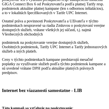
GIGA Connect Box 6 od Poskytovateľa podľa platnej Tarify resp.
podmienok aktuálne platnej kampane (len s odbornou inštaláciou),
a to v lokalitách špecifikovaných v Tarife UPC Internet.
Ostatné práva a povinnosti Poskytovateľa a Užívateľa v týchto
podmienkach neupravené sa riadia Zmluvou o poskytovaní verejne
dostupných služieb, vrátane všetkých jej súčastí, t.j. najmä
Všeobecných obchodných
podmienok na poskytovanie verejne dostupných služieb,
Osobitných podmienok, Tarify UPC Internet a Tarify jednorazových
služieb a iných platieb.
Ceny v týchto podmienkach kampane predstavujú mesačné
poplatky za využívanie služieb podľa týchto podmienok kampane a
sú uvedené vrátane DPH podľa aktuálne platných právnych
predpisov.
Internet bez viazanosti samostatne - LIB
Táto kampaň sa vzťahuje na poskytovanie
: