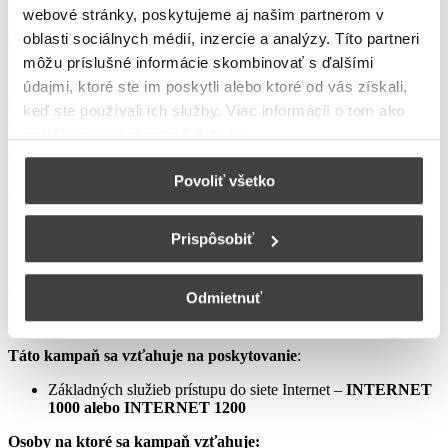
webové stránky, poskytujeme aj našim partnerom v
podmienkach neupravené sa riadia Zmluvou o poskytovaní verejne
dostupných služieb, vrátane všetkých jej súčastí, t.j. najmä
oblasti sociálnych médií, inzercie a analýzy. Títo partneri
Všeobecných obchodných
môžu príslušné informácie skombinovať s ďalšími
podmienok na poskytovanie verejne dostupných služieb,
údajmi, ktoré ste im poskytli alebo ktoré od vás získali,
Osobitných podmienok, Tarify UPC Internet a Tarify jednorazových
keď ste používali ich služby. Viac informácií o tom
ako
služieb a iných platieb.
používame cookies nájdete tu
.
Ceny v týchto podmienkach kampane predstavujú mesačné
poplatky za využívanie služieb podľa týchto podmienok kampane a
Povoliť všetko
sú uvedené vrátane DPH podľa aktuálne platných právnych
predpisov.
Prispôsobiť
Aprílový Crazy Week – Internet samostatne – LIS
Odmietnuť
Táto kampaň sa vzťahuje na poskytovanie
:
Základných služieb prístupu do siete Internet –
INTERNET
1000 alebo INTERNET 1200
Osoby na ktoré sa kampaň vzťahuje: