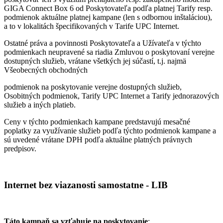
GIGA Connect Box 6 od Poskytovateľa podľa platnej Tarify resp.
podmienok aktuálne platnej kampane (len s odbornou inštaláciou),
a to v lokalitách špecifikovaných v Tarife UPC Internet.
Ostatné práva a povinnosti Poskytovateľa a Užívateľa v týchto
podmienkach neupravené sa riadia Zmluvou o poskytovaní verejne
dostupných služieb, vrátane všetkých jej súčastí, t.j. najmä
Všeobecných obchodných
podmienok na poskytovanie verejne dostupných služieb,
Osobitných podmienok, Tarify UPC Internet a Tarify jednorazových
služieb a iných platieb.
Ceny v týchto podmienkach kampane predstavujú mesačné
poplatky za využívanie služieb podľa týchto podmienok kampane a
sú uvedené vrátane DPH podľa aktuálne platných právnych
predpisov.
Internet bez viazanosti samostatne - LIB
Táto kampaň sa vzťahuje na poskytovanie
: