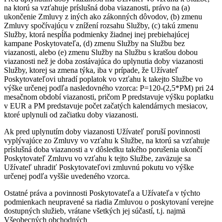
na ktorú sa vzťahuje príslušná doba viazanosti, právo na (a)
ukončenie Zmluvy z iných ako zákonných dôvodov, (b) zmenu
Zmluvy spočívajúcu v znížení rozsahu Služby, (c) takú zmenu
Služby, ktorá nespĺňa podmienky žiadnej inej prebiehajúcej
kampane Poskytovateľa, (d) zmenu Služby na Službu bez
viazanosti, alebo (e) zmenu Služby na Službu s kratšou dobou
viazanosti než je doba zostávajúca do uplynutia doby viazanosti
Služby, ktorej sa zmena týka, iba v prípade, že Užívateľ
Poskytovateľovi uhradí poplatok vo vzťahu k takejto Službe vo
výške určenej podľa nasledovného vzorca: P=120-(2,5*PM) pri 24
mesačnom období viazanosti, pričom P predstavuje výšku poplatku
v EUR a PM predstavuje počet začatých kalendárnych mesiacov,
ktoré uplynuli od začiatku doby viazanosti.
Ak pred uplynutím doby viazanosti Užívateľ poruší povinnosti
vyplývajúce zo Zmluvy vo vzťahu k Službe, na ktorú sa vzťahuje
príslušná doba viazanosti a v dôsledku takého porušenia ukončí
Poskytovateľ Zmluvu vo vzťahu k tejto Službe, zaväzuje sa
Užívateľ uhradiť Poskytovateľovi zmluvnú pokutu vo výške
určenej podľa vyššie uvedeného vzorca.
Ostatné práva a povinnosti Poskytovateľa a Užívateľa v týchto
podmienkach neupravené sa riadia Zmluvou o poskytovaní verejne
dostupných služieb, vrátane všetkých jej súčastí, t.j. najmä
Všeobecných obchodných