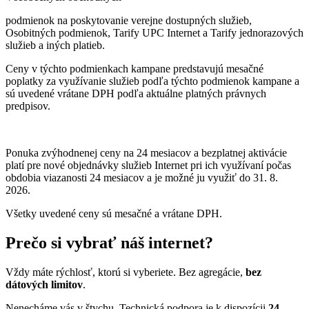
podmienok na poskytovanie verejne dostupných služieb,
Osobitných podmienok, Tarify UPC Internet a Tarify jednorazových
služieb a iných platieb.
Ceny v týchto podmienkach kampane predstavujú mesačné
poplatky za využívanie služieb podľa týchto podmienok kampane a
sú uvedené vrátane DPH podľa aktuálne platných právnych
predpisov.
Ponuka zvýhodnenej ceny na 24 mesiacov a bezplatnej aktivácie
platí
pre nové objednávky služieb Internet pri ich využívaní počas
obdobia viazanosti 24 mesiacov a je možné ju využiť do 31. 8.
2026.
Všetky uvedené ceny sú mesačné a vrátane DPH.
Prečo si vybrať náš internet?
Vždy máte rýchlosť, ktorú si vyberiete. Bez agregácie,
bez
dátových limitov
.
Nenecháme vás v štychu. Technická podpora je k dispozícii
24