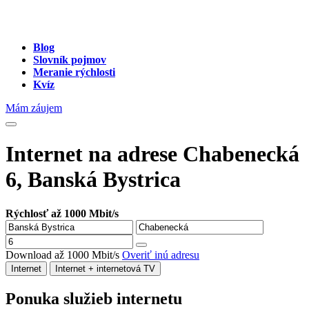
Blog
Slovník pojmov
Meranie rýchlosti
Kvíz
Mám záujem
Internet na adrese Chabenecká
6, Banská Bystrica
Rýchlosť až 1000 Mbit/s
Download až 1000 Mbit/s
Overiť inú adresu
Internet
Internet + internetová TV
Ponuka služieb internetu