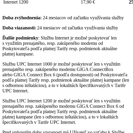
Internet 1200
17,90 €
25
Doba zvýhodnenia:
24 mesiacov od začiatku využívania služby
Doba viazanosti:
24 mesiacov od začiatku využívania služby
Ďalšie podmienky
: Službu Internet je možné poskytovať len
s využitím prenajatého, resp. zakúpeného modemu od
Poskytovateľa podľa platnej Tarify resp. podmienok aktuálne
platnej kampane.
Službu UPC Internet 1000 je možné poskytovať len s využitím
prenajatého resp. zakúpeného modemu GIGA ConnectBox
alebo GIGA Connect Box 6 (podľa dostupnosti) od Poskytovateľa
podľa platnej Tarify resp. podmienok aktuálne platnej kampane (len
s odbornou inštaláciou), a to v lokalitách špecifikovaných v Tarife
UPC Internet.
Službu UPC Internet 1200 je možné poskytovať len s využitím
prenajatého resp. zakúpeného modemu GIGA Connect Box 6 od
Poskytovateľa podľa platnej Tarify resp. podmienok aktuálne
platnej kampane (len s odbornou inštaláciou), a to v lokalitách
špecifikovaných v Tarife UPC Internet.
Pred uplynutím doby viazanosti má Užívateľ vo vzťahu k Službe,