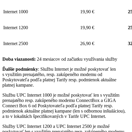
Internet 1000
19,90 €
25
Internet 1200
19,90 €
25
Internet 2500
26,90 €
32
Doba viazanosti:
24 mesiacov od začiatku využívania služby
Ďalšie podmienky
: Službu Internet je možné poskytovať len
s využitím prenajatého, resp. zakúpeného modemu od
Poskytovateľa podľa platnej Tarify resp. podmienok aktuálne
platnej kampane.
Službu UPC Internet 1000 je možné poskytovať len s využitím
prenajatého resp. zakúpeného modemu ConnectBox a GIGA
Connect Box 6 od Poskytovateľa podľa platnej Tarify resp.
podmienok aktuálne platnej kampane (len s odbornou inštaláciou),
a to v lokalitách špecifikovaných v Tarife UPC Internet.
Služby UPC Internet 1200 a UPC Internet 2500 je možné
poskytovať len s využitím prenajatého resp. zakúpeného modemu