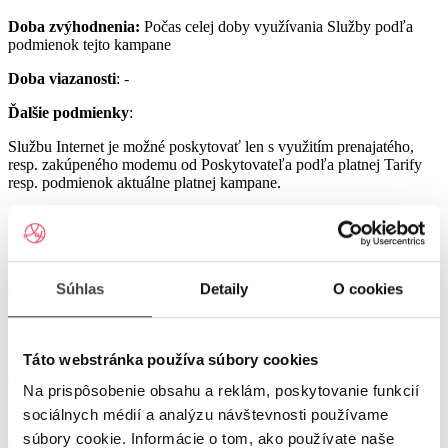
Doba zvýhodnenia:
Počas celej doby využívania Služby podľa
podmienok tejto kampane
Doba viazanosti
: -
Ďalšie podmienky
:
Službu Internet je možné poskytovať len s využitím prenajatého,
resp. zakúpeného modemu od Poskytovateľa podľa platnej Tarify
resp. podmienok aktuálne platnej kampane.
Službu UPC Internet 1000 je možné poskytovať len s využitím
prenajatého resp. zakúpeného modemu GIGA ConnectBox
alebo GIGA Connect Box 6 (podľa dostupnosti) od Poskytovateľa
podľa platnej Tarify resp. podmienok aktuálne platnej kampane (len
s odbornou inštaláciou), a to v lokalitách špecifikovaných v Tarife
Súhlas
Detaily
O cookies
UPC Internet.
Služby UPC Internet 1200 a UPC Internet 2500 je možné
poskytovať len s využitím prenajatého resp. zakúpeného modemu
Táto webstránka používa súbory cookies
GIGA Connect Box 6 od Poskytovateľa podľa platnej Tarify resp.
Na prispôsobenie obsahu a reklám, poskytovanie funkcií
podmienok aktuálne platnej kampane (len s odbornou inštaláciou), a
to v lokalitách špecifikovaných v Tarife UPC Internet.
sociálnych médií a analýzu návštevnosti používame
súbory cookie. Informácie o tom, ako používate naše
Ostatné práva a povinnosti Poskytovateľa a Užívateľa v týchto