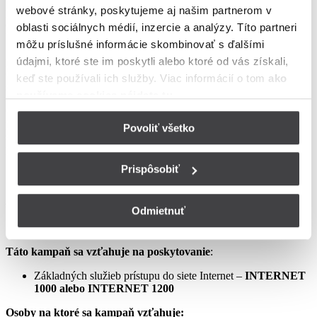
webové stránky, poskytujeme aj našim partnerom v
podmienkach neupravené sa riadia Zmluvou o poskytovaní verejne
dostupných služieb, vrátane všetkých jej súčastí, t.j. najmä
oblasti sociálnych médií, inzercie a analýzy. Títo partneri
Všeobecných obchodných
môžu príslušné informácie skombinovať s ďalšími
podmienok na poskytovanie verejne dostupných služieb,
údajmi, ktoré ste im poskytli alebo ktoré od vás získali,
Osobitných podmienok, Tarify UPC Internet a Tarify jednorazových
keď ste používali ich služby. Viac informácií o tom
ako
služieb a iných platieb.
používame cookies nájdete tu
.
Ceny v týchto podmienkach kampane predstavujú mesačné
poplatky za využívanie služieb podľa týchto podmienok kampane a
Povoliť všetko
sú uvedené vrátane DPH podľa aktuálne platných právnych
predpisov.
Prispôsobiť
Aprílový Crazy Week – Internet samostatne – LIS
Odmietnuť
Táto kampaň sa vzťahuje na poskytovanie
:
Základných služieb prístupu do siete Internet –
INTERNET
1000 alebo INTERNET 1200
Osoby na ktoré sa kampaň vzťahuje: