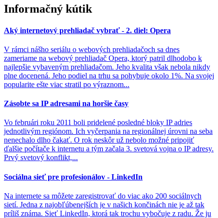
Informačný kútik
Aký internetový prehliadač vybrať - 2. diel: Opera
V rámci nášho seriálu o webových prehliadačoch sa dnes
zameriame na webový prehliadač Opera, ktorý patril dlhodobo k
najlepšie vybaveným prehliadačom. Jeho kvalita však nebola nikdy
plne docenená. Jeho podiel na trhu sa pohybuje okolo 1%. Na svojej
popularite ešte viac stratil po výraznom...
Zásobte sa IP adresami na horšie časy
Vo februári roku 2011 boli pridelené posledné bloky IP adries
jednotlivým regiónom. Ich vyčerpania na regionálnej úrovni na seba
nenechalo dlho čakať. O rok neskôr už nebolo možné pripojiť
ďalšie počítače k internetu a tým začala 3. svetová vojna o IP adresy.
Prvý svetový konflikt,...
Sociálna sieť pre profesionálov - LinkedIn
Na internete sa môžete zaregistrovať do viac ako 200 sociálnych
sietí. Jedna z najobľúbenejších je v našich končinách nie je až tak
príliš známa. Sieť LinkedIn, ktorá tak trochu vybočuje z radu. Že ju