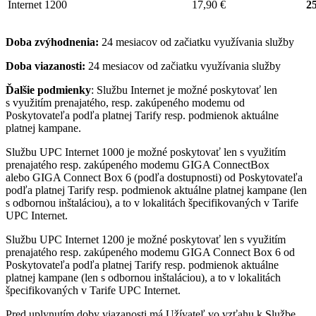
Internet 1200
17,90 €
25
Doba zvýhodnenia:
24 mesiacov od začiatku využívania služby
Doba viazanosti:
24 mesiacov od začiatku využívania služby
Ďalšie podmienky
: Službu Internet je možné poskytovať len
s využitím prenajatého, resp. zakúpeného modemu od
Poskytovateľa podľa platnej Tarify resp. podmienok aktuálne
platnej kampane.
Službu UPC Internet 1000 je možné poskytovať len s využitím
prenajatého resp. zakúpeného modemu GIGA ConnectBox
alebo GIGA Connect Box 6 (podľa dostupnosti) od Poskytovateľa
podľa platnej Tarify resp. podmienok aktuálne platnej kampane (len
s odbornou inštaláciou), a to v lokalitách špecifikovaných v Tarife
UPC Internet.
Službu UPC Internet 1200 je možné poskytovať len s využitím
prenajatého resp. zakúpeného modemu GIGA Connect Box 6 od
Poskytovateľa podľa platnej Tarify resp. podmienok aktuálne
platnej kampane (len s odbornou inštaláciou), a to v lokalitách
špecifikovaných v Tarife UPC Internet.
Pred uplynutím doby viazanosti má Užívateľ vo vzťahu k Službe,