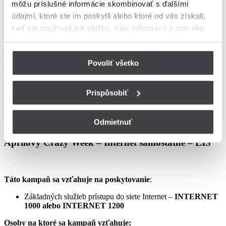
môžu príslušné informácie skombinovať s ďalšími
podmienkach neupravené sa riadia Zmluvou o poskytovaní verejne
údajmi, ktoré ste im poskytli alebo ktoré od vás získali,
dostupných služieb, vrátane všetkých jej súčastí, t.j. najmä
Všeobecných obchodných
keď ste používali ich služby. Viac informácií o tom
ako
používame cookies nájdete tu
.
podmienok na poskytovanie verejne dostupných služieb,
Osobitných podmienok, Tarify UPC Internet a Tarify jednorazových
služieb a iných platieb.
Povoliť všetko
Ceny v týchto podmienkach kampane predstavujú mesačné
poplatky za využívanie služieb podľa týchto podmienok kampane a
Prispôsobiť
sú uvedené vrátane DPH podľa aktuálne platných právnych
predpisov.
Odmietnuť
Aprílový Crazy Week – Internet samostatne – LIS
Táto kampaň sa vzťahuje na poskytovanie
:
Základných služieb prístupu do siete Internet –
INTERNET
1000 alebo INTERNET 1200
Osoby na ktoré sa kampaň vzťahuje: