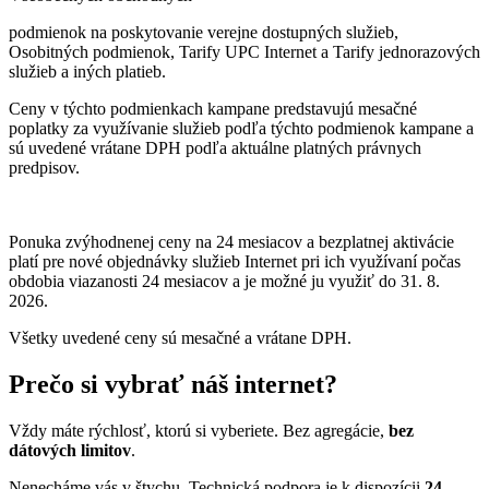
podmienok na poskytovanie verejne dostupných služieb,
Osobitných podmienok, Tarify UPC Internet a Tarify jednorazových
služieb a iných platieb.
Ceny v týchto podmienkach kampane predstavujú mesačné
poplatky za využívanie služieb podľa týchto podmienok kampane a
sú uvedené vrátane DPH podľa aktuálne platných právnych
predpisov.
Ponuka zvýhodnenej ceny na 24 mesiacov a bezplatnej aktivácie
platí
pre nové objednávky služieb Internet pri ich využívaní počas
obdobia viazanosti 24 mesiacov a je možné ju využiť do 31. 8.
2026.
Všetky uvedené ceny sú mesačné a vrátane DPH.
Prečo si vybrať náš internet?
Vždy máte rýchlosť, ktorú si vyberiete. Bez agregácie,
bez
dátových limitov
.
Nenecháme vás v štychu. Technická podpora je k dispozícii
24