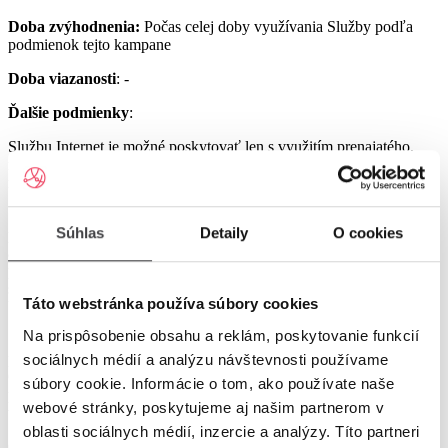
Doba zvýhodnenia:
Počas celej doby využívania Služby podľa
podmienok tejto kampane
Doba viazanosti
: -
Ďalšie podmienky
:
Službu Internet je možné poskytovať len s využitím prenajatého,
resp. zakúpeného modemu od Poskytovateľa podľa platnej Tarify
resp. podmienok aktuálne platnej kampane.
Službu UPC Internet 1000 je možné poskytovať len s využitím
Súhlas
Detaily
O cookies
prenajatého resp. zakúpeného modemu GIGA ConnectBox
alebo GIGA Connect Box 6 (podľa dostupnosti) od Poskytovateľa
podľa platnej Tarify resp. podmienok aktuálne platnej kampane (len
s odbornou inštaláciou), a to v lokalitách špecifikovaných v Tarife
Táto webstránka používa súbory cookies
UPC Internet.
Na prispôsobenie obsahu a reklám, poskytovanie funkcií
Služby UPC Internet 1200 a UPC Internet 2500 je možné
poskytovať len s využitím prenajatého resp. zakúpeného modemu
sociálnych médií a analýzu návštevnosti používame
GIGA Connect Box 6 od Poskytovateľa podľa platnej Tarify resp.
súbory cookie. Informácie o tom, ako používate naše
podmienok aktuálne platnej kampane (len s odbornou inštaláciou), a
webové stránky, poskytujeme aj našim partnerom v
to v lokalitách špecifikovaných v Tarife UPC Internet.
oblasti sociálnych médií, inzercie a analýzy. Títo partneri
Ostatné práva a povinnosti Poskytovateľa a Užívateľa v týchto