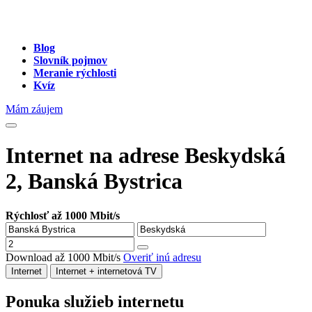
Blog
Slovník pojmov
Meranie rýchlosti
Kvíz
Mám záujem
Internet na adrese Beskydská
2, Banská Bystrica
Rýchlosť až 1000 Mbit/s
Download až 1000 Mbit/s
Overiť inú adresu
Internet
Internet + internetová TV
Ponuka služieb internetu