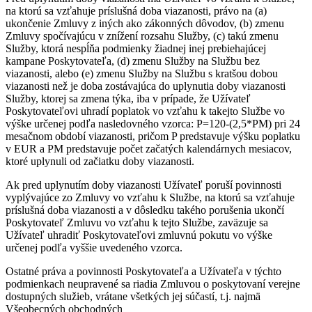
na ktorú sa vzťahuje príslušná doba viazanosti, právo na (a)
ukončenie Zmluvy z iných ako zákonných dôvodov, (b) zmenu
Zmluvy spočívajúcu v znížení rozsahu Služby, (c) takú zmenu
Služby, ktorá nespĺňa podmienky žiadnej inej prebiehajúcej
kampane Poskytovateľa, (d) zmenu Služby na Službu bez
viazanosti, alebo (e) zmenu Služby na Službu s kratšou dobou
viazanosti než je doba zostávajúca do uplynutia doby viazanosti
Služby, ktorej sa zmena týka, iba v prípade, že Užívateľ
Poskytovateľovi uhradí poplatok vo vzťahu k takejto Službe vo
výške určenej podľa nasledovného vzorca: P=120-(2,5*PM) pri 24
mesačnom období viazanosti, pričom P predstavuje výšku poplatku
v EUR a PM predstavuje počet začatých kalendárnych mesiacov,
ktoré uplynuli od začiatku doby viazanosti.
Ak pred uplynutím doby viazanosti Užívateľ poruší povinnosti
vyplývajúce zo Zmluvy vo vzťahu k Službe, na ktorú sa vzťahuje
príslušná doba viazanosti a v dôsledku takého porušenia ukončí
Poskytovateľ Zmluvu vo vzťahu k tejto Službe, zaväzuje sa
Užívateľ uhradiť Poskytovateľovi zmluvnú pokutu vo výške
určenej podľa vyššie uvedeného vzorca.
Ostatné práva a povinnosti Poskytovateľa a Užívateľa v týchto
podmienkach neupravené sa riadia Zmluvou o poskytovaní verejne
dostupných služieb, vrátane všetkých jej súčastí, t.j. najmä
Všeobecných obchodných