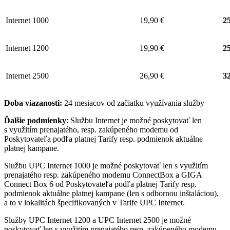
Internet 1000
19,90 €
25
Internet 1200
19,90 €
25
Internet 2500
26,90 €
32
Doba viazanosti:
24 mesiacov od začiatku využívania služby
Ďalšie podmienky
: Službu Internet je možné poskytovať len
s využitím prenajatého, resp. zakúpeného modemu od
Poskytovateľa podľa platnej Tarify resp. podmienok aktuálne
platnej kampane.
Službu UPC Internet 1000 je možné poskytovať len s využitím
prenajatého resp. zakúpeného modemu ConnectBox a GIGA
Connect Box 6 od Poskytovateľa podľa platnej Tarify resp.
podmienok aktuálne platnej kampane (len s odbornou inštaláciou),
a to v lokalitách špecifikovaných v Tarife UPC Internet.
Služby UPC Internet 1200 a UPC Internet 2500 je možné
poskytovať len s využitím prenajatého resp. zakúpeného modemu