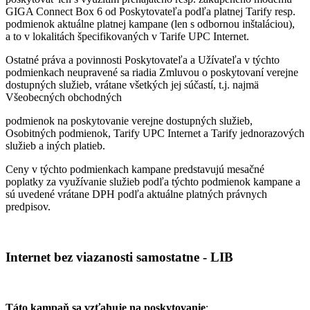
GIGA Connect Box 6 od Poskytovateľa podľa platnej Tarify resp.
podmienok aktuálne platnej kampane (len s odbornou inštaláciou),
a to v lokalitách špecifikovaných v Tarife UPC Internet.
Ostatné práva a povinnosti Poskytovateľa a Užívateľa v týchto
podmienkach neupravené sa riadia Zmluvou o poskytovaní verejne
dostupných služieb, vrátane všetkých jej súčastí, t.j. najmä
Všeobecných obchodných
podmienok na poskytovanie verejne dostupných služieb,
Osobitných podmienok, Tarify UPC Internet a Tarify jednorazových
služieb a iných platieb.
Ceny v týchto podmienkach kampane predstavujú mesačné
poplatky za využívanie služieb podľa týchto podmienok kampane a
sú uvedené vrátane DPH podľa aktuálne platných právnych
predpisov.
Internet bez viazanosti samostatne - LIB
Táto kampaň sa vzťahuje na poskytovanie
: