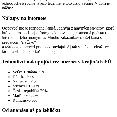
jednoduché a rýchle. Prečo teda nie je toto číslo väčšie? V čom je
háčik?
Nákupy na internete
Odpoveď nie je rozhodne ľahká. Jedným z hlavných faktorov, ktorý
hrá v neprospech tejto formy nakupovania, je samotná podstata
internetu - jeho anonymita. Mnoho zákazníkov radšej koná s
predajcom "na živo"
a výrobok si preverí priamo v predajni. Aj tak sa nájdu odvážlivci,
ktorí sa virtuálneho košíka neboja.
Jednotlivci nakupujúci cez internet v krajinách EÚ
Veľká Británia 71%
Dánsko 70%
Nemecko 64%
priemer EÚ 43%
Česká republika 30%
Maďarsko 22%
Rumunsko 6%
Od ananásu až po žehličku