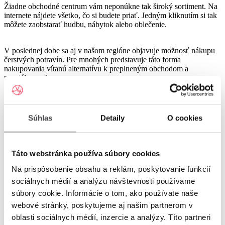
Žiadne obchodné centrum vám neponúkne tak široký sortiment. Na
internete nájdete všetko, čo si budete priať. Jedným kliknutím si tak
môžete zaobstarať hudbu, nábytok alebo oblečenie.
V poslednej dobe sa aj v našom regióne objavuje možnosť nákupu
čerstvých potravín. Pre mnohých predstavuje táto forma
nakupovania vítanú alternatívu k preplneným obchodom a
neustálemu zhonu.
Navyše môžete využiť špecializované stránky, ktoré sa zaoberajú
porovnávaním cien rôznych tovarov alebo služieb. Honba za čo
možno najlepšou cenou tak síce môže stratiť nádych dobrodružstva,
Súhlas
Detaily
O cookies
ale vy si vo výsledku môžete byť istí, že ste nakúpili naozaj
výhodne.
Medzi známe porovnávacie stránky produktov a ich cien patrí
Táto webstránka používa súbory cookies
napríklad
www.heureka.sk.
Na porovnanie cien posktovateľov
služieb internetu môžete použiť portál porovnat.sk. Užívateľa sa v
Na prispôsobenie obsahu a reklám, poskytovanie funkcií
tomto zmysle snaží osloviť aj Google svojimi Google nákupmi.
sociálnych médií a analýzu návštevnosti používame
súbory cookie. Informácie o tom, ako používate naše
Dávať pozor si musíte všade
webové stránky, poskytujeme aj našim partnerom v
Tak ako si v nákupných centrách musíte dávať pozor na vreckárov,
oblasti sociálnych médií, inzercie a analýzy. Títo partneri
tak isto musíte byť obozretní aj pri míňaní na internete. Podozrivo