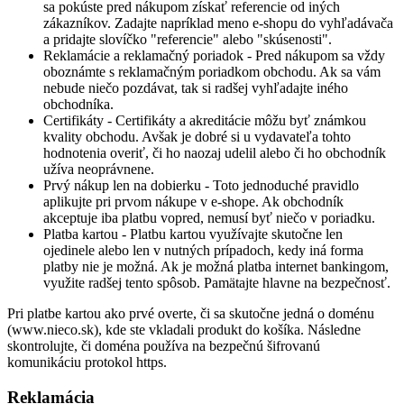
sa pokúste pred nákupom získať referencie od iných
zákazníkov. Zadajte napríklad meno e-shopu do vyhľadávača
a pridajte slovíčko "referencie" alebo "skúsenosti".
Reklamácie a reklamačný poriadok - Pred nákupom sa vždy
oboznámte s reklamačným poriadkom obchodu. Ak sa vám
nebude niečo pozdávat, tak si radšej vyhľadajte iného
obchodníka.
Certifikáty - Certifikáty a akreditácie môžu byť známkou
kvality obchodu. Avšak je dobré si u vydavateľa tohto
hodnotenia overiť, či ho naozaj udelil alebo či ho obchodník
užíva neoprávnene.
Prvý nákup len na dobierku - Toto jednoduché pravidlo
aplikujte pri prvom nákupe v e-shope. Ak obchodník
akceptuje iba platbu vopred, nemusí byť niečo v poriadku.
Platba kartou - Platbu kartou využívajte skutočne len
ojedinele alebo len v nutných prípadoch, kedy iná forma
platby nie je možná. Ak je možná platba internet bankingom,
využite radšej tento spôsob. Pamätajte hlavne na bezpečnosť.
Pri platbe kartou ako prvé overte, či sa skutočne jedná o doménu
(www.nieco.sk), kde ste vkladali produkt do košíka. Následne
skontrolujte, či doména používa na bezpečnú šifrovanú
komunikáciu protokol https.
Reklamácia