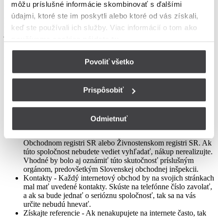
môžu príslušné informácie skombinovať s ďalšími
výhodné ponuky sú vždy pascou na nepozorných nakupujúcich.
Ak si poviete, že to predsa nemôže byť možné, tak to väčšinou
údajmi, ktoré ste im poskytli alebo ktoré od vás získali,
naozaj možné nie je. Nikto vám nepredá najnovší smartfón za 40%
keď ste používali ich služby. Viac informácií o tom
ako
jeho trhovej ceny. Ak takejto ponuke uveríte, tak vám
používame cookies nájdete tu
.
pravdepodobne príde drahá tehla.
Rady pre bezpečné nakupovanie sú ľahko
Povoliť všetko
zapamätateľné:
Prispôsobiť
Obchodné podmienky - Pokiaľ na nejakom eshope
nakupujete prvý krát a nemáte informácie o jedho
dôveryhodnosti, ako prvé nájdite obchodné podmienky.
Vyhľadajte informácie o spoločnosti, ktorá eshop
Odmietnuť
prevádzkuje. Predovšetkým názov spoločnosti a IČO.
Následne overte skutočnú existenciu spoločnosti v
Obchodnom registri SR alebo Živnostenskom registri SR. Ak
túto spoločnost nebudete vediet vyhľadať, nákup nerealizujte.
Vhodné by bolo aj oznámiť túto skutočnosť príslušným
orgánom, predovšetkým Slovenskej obchodnej inšpekcii.
Kontakty - Každý internetový obchod by na svojich stránkach
mal mať uvedené kontakty. Skúste na telefónne číslo zavolať,
a ak sa bude jednať o serióznu spoločnosť, tak sa na vás
určite nebudú hnevať.
Získajte referencie - Ak nenakupujete na internete často, tak