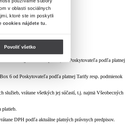
vnosti používame súbory
om v oblasti sociálnych
mi, ktoré ste im poskytli
 cookies nájdete tu
.
Povoliť všetko
dmienok aktuálne platnej kampane.
ct Box 6 (podľa dostupnosti) od Poskytovateľa podľa platnej
ox 6 od Poskytovateľa podľa platnej Tarify resp. podmienok
služieb, vrátane všetkých jej súčastí, t.j. najmä Všeobecných
 platieb.
rátane DPH podľa aktuálne platných právnych predpisov.