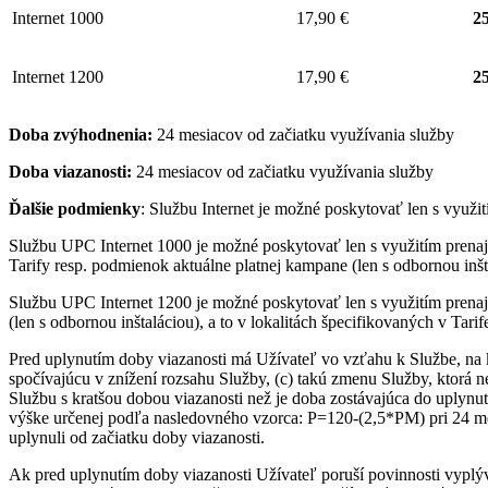
Internet 1000
17,90 €
25
Internet 1200
17,90 €
25
Doba zvýhodnenia:
24 mesiacov od začiatku využívania služby
Doba viazanosti:
24 mesiacov od začiatku využívania služby
Ďalšie podmienky
: Službu Internet je možné poskytovať len s využ
Službu UPC Internet 1000 je možné poskytovať len s využitím pre
Tarify resp. podmienok aktuálne platnej kampane (len s odbornou inšta
Službu UPC Internet 1200 je možné poskytovať len s využitím pren
(len s odbornou inštaláciou), a to v lokalitách špecifikovaných v Tari
Pred uplynutím doby viazanosti má Užívateľ vo vzťahu k Službe, na 
spočívajúcu v znížení rozsahu Služby, (c) takú zmenu Služby, ktorá 
Službu s kratšou dobou viazanosti než je doba zostávajúca do uplynut
výške určenej podľa nasledovného vzorca: P=120-(2,5*PM) pri 24 me
uplynuli od začiatku doby viazanosti.
Ak pred uplynutím doby viazanosti Užívateľ poruší povinnosti vyplý