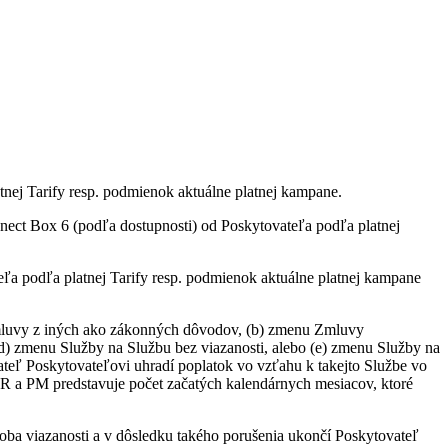
tnej Tarify resp. podmienok aktuálne platnej kampane.
ct Box 6 (podľa dostupnosti) od Poskytovateľa podľa platnej
a podľa platnej Tarify resp. podmienok aktuálne platnej kampane
 Zmluvy z iných ako zákonných dôvodov, (b) zmenu Zmluvy
(d) zmenu Služby na Službu bez viazanosti, alebo (e) zmenu Služby na
vateľ Poskytovateľovi uhradí poplatok vo vzťahu k takejto Službe vo
R a PM predstavuje počet začatých kalendárnych mesiacov, ktoré
oba viazanosti a v dôsledku takého porušenia ukončí Poskytovateľ