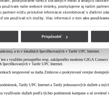
eklám, poskytovanie funkcií sociálnych médií a analýzu návšte
o používate naše webové stránky, poskytujeme aj našim partner
to partneri môžu príslušné informácie skombinovať s ďalšími údaj
mienok tejto kampane
eď ste používali ich služby. Viac informácií o tom
ako používame
Prispôsobiť
sp. zakúpeného modemu od Poskytovateľa podľa platnej Tarify resp. po
najatého resp. zakúpeného modemu GIGA ConnectBox alebo GIGA Conne
láciou), a to v lokalitách špecifikovaných v Tarife UPC Internet.
 len s využitím prenajatého resp. zakúpeného modemu GIGA Connect B
ách špecifikovaných v Tarife UPC Internet.
enkach neupravené sa riadia Zmluvou o poskytovaní verejne dostupných 
odmienok, Tarify UPC Internet a Tarify jednorazových služieb a iných
a využívanie služieb podľa týchto podmienok kampane a sú uvedené v