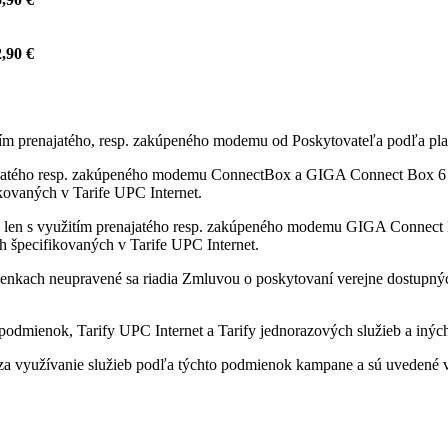
,90 €
itím prenajatého, resp. zakúpeného modemu od Poskytovateľa podľa pla
ajatého resp. zakúpeného modemu ConnectBox a GIGA Connect Box 6 od
fikovaných v Tarife UPC Internet.
 len s využitím prenajatého resp. zakúpeného modemu GIGA Connect B
ách špecifikovaných v Tarife UPC Internet.
enkach neupravené sa riadia Zmluvou o poskytovaní verejne dostupných 
odmienok, Tarify UPC Internet a Tarify jednorazových služieb a iných
a využívanie služieb podľa týchto podmienok kampane a sú uvedené v