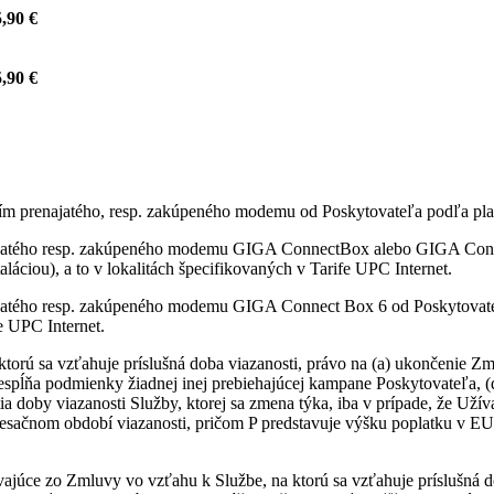
,90 €
,90 €
itím prenajatého, resp. zakúpeného modemu od Poskytovateľa podľa pla
najatého resp. zakúpeného modemu GIGA ConnectBox alebo GIGA Conne
láciou), a to v lokalitách špecifikovaných v Tarife UPC Internet.
ajatého resp. zakúpeného modemu GIGA Connect Box 6 od Poskytovateľ
fe UPC Internet.
ktorú sa vzťahuje príslušná doba viazanosti, právo na (a) ukončenie
nespĺňa podmienky žiadnej inej prebiehajúcej kampane Poskytovateľa, 
ia doby viazanosti Služby, ktorej sa zmena týka, iba v prípade, že Uží
sačnom období viazanosti, pričom P predstavuje výšku poplatku v EU
vajúce zo Zmluvy vo vzťahu k Službe, na ktorú sa vzťahuje príslušná d