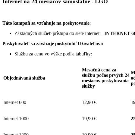
Internet na 24 mesiacov samostatne - LGO
Táto kampaň sa vzťahuje na poskytovanie
:
Základných služieb prístupu do siete Internet –
INTERNET 60
Poskytovateľ sa zaväzuje
poskytnúť Užívateľovi:
Službu za cenu vo výške podľa tabuľky:
Mesačná cena za
M
službu počas prvých 24
Objednávaná služba
od
mesiacov poskytovania
p
služby
Internet 600
12,90 €
19
Internet 1000
19,90 €
25
Internet 1200
19,90 €
25