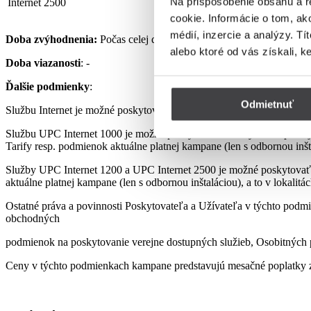
Na prispôsobenie obsahu a r
Internet 2500
32,90 €
cookie. Informácie o tom, ak
médií, inzercie a analýzy. Tí
Doba zvýhodnenia:
Počas celej doby využívania Služby podľa pod
alebo ktoré od vás získali, k
Doba viazanosti
: -
Ďalšie podmienky
:
Odmietnuť
Službu Internet je možné poskytovať len s využitím prenajatého, re
Službu UPC Internet 1000 je možné poskytovať len s využitím pre
Tarify resp. podmienok aktuálne platnej kampane (len s odbornou inšta
Služby UPC Internet 1200 a UPC Internet 2500 je možné poskytovať
aktuálne platnej kampane (len s odbornou inštaláciou), a to v lokalit
Ostatné práva a povinnosti Poskytovateľa a Užívateľa v týchto podmi
obchodných
podmienok na poskytovanie verejne dostupných služieb, Osobitných p
Ceny v týchto podmienkach kampane predstavujú mesačné poplatky z