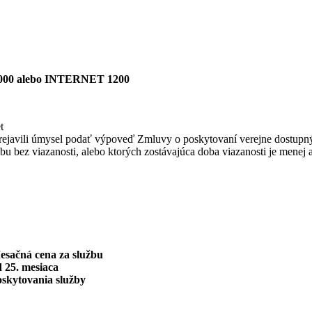
00 alebo INTERNET 1200
t
bo prejavili úmysel podať výpoveď Zmluvy o poskytovaní verejne dostupn
užbu bez viazanosti, alebo ktorých zostávajúca doba viazanosti je menej 
esačná cena za službu
 25. mesiaca
oskytovania služby