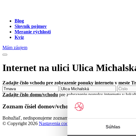
Blog
Slovník pojmov
Meranie rýchlosti
Kvíz
Mám záujem
Internet na ulici Ulica Michals
Zadajte číslo vchodu pre zobrazenie ponuky internetu v meste T
Zadajte číslo domu/vchodu
pre zobrazenie ponuky internetu v lokal
Zoznam čísiel domov/vchodov na ulici Ulica Michals
Bohužiaľ, nedisponujeme zoznamom dostupných čísiel vchodov na uli
© Copyright 2026
Nastavenia cookies
Súhlas