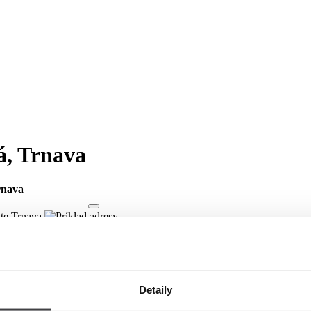
ká, Trnava
rnava
ite Trnava
ká v meste Trnava
ci Ulica Michalská v meste Trnava.
Detaily