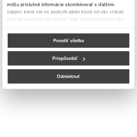
môžu príslušné informácie skombinovať s ďalšími
meste Trnava
údajmi, ktoré ste im poskytli alebo ktoré od vás získali,
Bohužiaľ, nedisponujeme zoznamom dostupných čísiel vchodov na
keď ste používali ich služby. Viac informácií o tom
ako
ulici Parková v meste Trnava.
používame cookies nájdete tu
.
© Copyright 2026
Nastavenia cookies
Povoliť všetko
Prispôsobiť
Odmietnuť