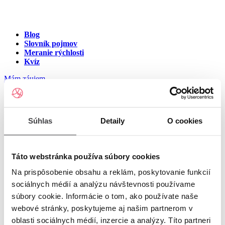
Blog
Slovník pojmov
Meranie rýchlosti
Kvíz
Mám záujem
Internet na ulici Parková,
Súhlas
Detaily
O cookies
Trnava
Zadajte číslo vchodu pre zobrazenie ponuky internetu v meste
Táto webstránka používa súbory cookies
Trnava
Na prispôsobenie obsahu a reklám, poskytovanie funkcií
sociálnych médií a analýzu návštevnosti používame
Zadajte číslo domu/vchodu
pre zobrazenie ponuky internetu v
súbory cookie. Informácie o tom, ako používate naše
lokalite Trnava
webové stránky, poskytujeme aj našim partnerom v
oblasti sociálnych médií, inzercie a analýzy. Títo partneri
Zoznam čísiel domov/vchodov na ulici Parková v