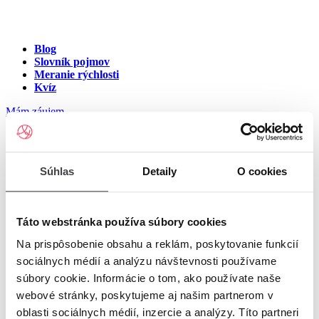
Blog
Slovník pojmov
Meranie rýchlosti
Kvíz
Mám záujem
Internet na ulici Narcisová
Súhlas
Detaily
O cookies
ulica, Trnava
Zadajte číslo vchodu pre zobrazenie ponuky internetu v meste
Táto webstránka používa súbory cookies
Trnava
Na prispôsobenie obsahu a reklám, poskytovanie funkcií
sociálnych médií a analýzu návštevnosti používame
Zadajte číslo domu/vchodu
pre zobrazenie ponuky internetu v
súbory cookie. Informácie o tom, ako používate naše
lokalite Trnava
webové stránky, poskytujeme aj našim partnerom v
oblasti sociálnych médií, inzercie a analýzy. Títo partneri
Zoznam čísiel domov/vchodov na ulici Narcisová