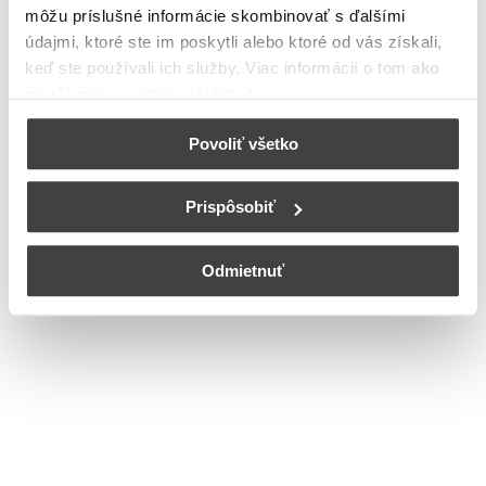
môžu príslušné informácie skombinovať s ďalšími
ulica v meste Trnava
údajmi, ktoré ste im poskytli alebo ktoré od vás získali,
Bohužiaľ, nedisponujeme zoznamom dostupných čísiel vchodov na
keď ste používali ich služby. Viac informácií o tom
ako
ulici Narcisová ulica v meste Trnava.
používame cookies nájdete tu
.
© Copyright 2026
Nastavenia cookies
Povoliť všetko
Prispôsobiť
Odmietnuť