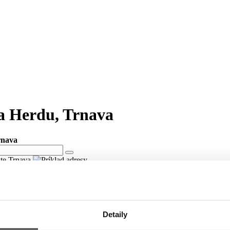
fa Herdu, Trnava
rnava
ite Trnava
fa Herdu v meste Trnava
ici Námestie Jozefa Herdu v meste Trnava.
Detaily