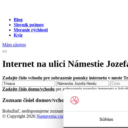
Blog
Slovník pojmov
Meranie rýchlosti
Kvíz
Mám záujem
Internet na ulici Námestie Joze
Zadajte číslo vchodu pre zobrazenie ponuky internetu v meste T
Zadajte číslo domu/vchodu
pre zobrazenie ponuky internetu v lokal
Zoznam čísiel domov/vchodov na ulici Námestie Joze
Bohužiaľ, nedisponujeme zoznamom dostupných čísiel vchodov na ul
© Copyright 2026
Nastavenia cookies
Súhlas