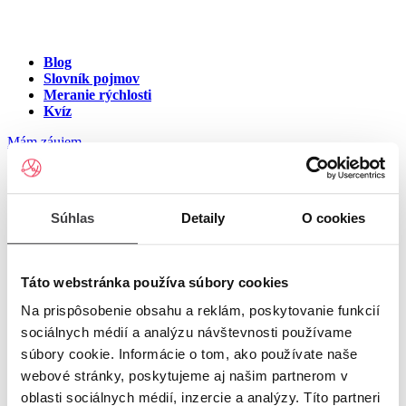
Blog
Slovník pojmov
Meranie rýchlosti
Kvíz
Mám záujem
Internet v meste Malý Lég
Súhlas
Detaily
O cookies
Zadajte ulicu a číslo pre zobrazenie ponuky internetu v meste
Malý Lég
Táto webstránka používa súbory cookies
Na prispôsobenie obsahu a reklám, poskytovanie funkcií
Zadajte ulicu a číslo
pre zobrazenie ponuky internetu v lokalite
sociálnych médií a analýzu návštevnosti používame
Malý Lég
súbory cookie. Informácie o tom, ako používate naše
Zoznam ulíc v meste Malý Lég
webové stránky, poskytujeme aj našim partnerom v
oblasti sociálnych médií, inzercie a analýzy. Títo partneri
Ulica