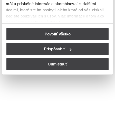
môžu príslušné informácie skombinovať s ďalšími
Bohužiaľ, nedisponujeme zoznamom dostupných ulíc v danom
meste
údajmi, ktoré ste im poskytli alebo ktoré od vás získali,
© Copyright 2026
Nastavenia cookies
keď ste používali ich služby. Viac informácií o tom
ako
používame cookies nájdete tu
.
Povoliť všetko
Prispôsobiť
Odmietnuť