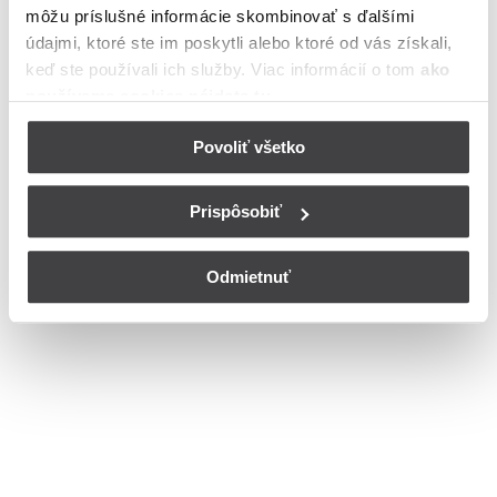
môžu príslušné informácie skombinovať s ďalšími
Bohužiaľ, nedisponujeme zoznamom dostupných ulíc v danom
meste
údajmi, ktoré ste im poskytli alebo ktoré od vás získali,
© Copyright 2026
Nastavenia cookies
keď ste používali ich služby. Viac informácií o tom
ako
používame cookies nájdete tu
.
Povoliť všetko
Prispôsobiť
Odmietnuť