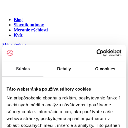
Blog
Slovník pojmov
Meranie rýchlosti
Kvíz
Mám záujem
Internet v meste Dolná Streda
Súhlas
Detaily
O cookies
Zadajte ulicu a číslo pre zobrazenie ponuky internetu v meste
Dolná Streda
Táto webstránka používa súbory cookies
Na prispôsobenie obsahu a reklám, poskytovanie funkcií
Zadajte ulicu a číslo
pre zobrazenie ponuky internetu v lokalite
sociálnych médií a analýzu návštevnosti používame
Dolná Streda
súbory cookie. Informácie o tom, ako používate naše
Zoznam ulíc v meste Dolná Streda
webové stránky, poskytujeme aj našim partnerom v
oblasti sociálnych médií, inzercie a analýzy. Títo partneri
Ulica