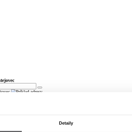
atejovec
ejovec
Detaily