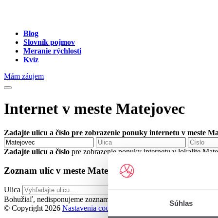
Blog
Slovník pojmov
Meranie rýchlosti
Kvíz
Mám záujem
Internet v meste Matejovec
Zadajte ulicu a číslo pre zobrazenie ponuky internetu v meste M
Zadajte ulicu a číslo
pre zobrazenie ponuky internetu v lokalite Mat
Zoznam ulíc v meste Matejovec
Ulica
Bohužiaľ, nedisponujeme zoznamom dostupných ulíc v danom meste
Súhlas
© Copyright 2026
Nastavenia cookies