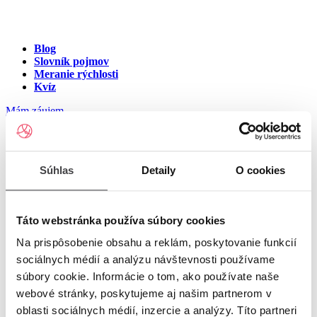
Blog
Slovník pojmov
Meranie rýchlosti
Kvíz
Mám záujem
Internet v meste Dolinky
Súhlas
Detaily
O cookies
Zadajte ulicu a číslo pre zobrazenie ponuky internetu v meste
Dolinky
Táto webstránka používa súbory cookies
Na prispôsobenie obsahu a reklám, poskytovanie funkcií
Zadajte ulicu a číslo
pre zobrazenie ponuky internetu v lokalite
sociálnych médií a analýzu návštevnosti používame
Dolinky
súbory cookie. Informácie o tom, ako používate naše
Zoznam ulíc v meste Dolinky
webové stránky, poskytujeme aj našim partnerom v
oblasti sociálnych médií, inzercie a analýzy. Títo partneri
Ulica