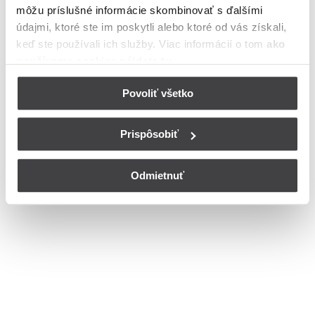
môžu príslušné informácie skombinovať s ďalšími
Bohužiaľ, nedisponujeme zoznamom dostupných ulíc v danom
meste
údajmi, ktoré ste im poskytli alebo ktoré od vás získali,
© Copyright 2026
Nastavenia cookies
keď ste používali ich služby. Viac informácií o tom
ako
používame cookies nájdete tu
.
Povoliť všetko
Prispôsobiť
Odmietnuť