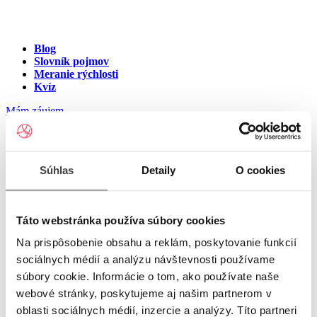
Blog
Slovník pojmov
Meranie rýchlosti
Kvíz
Mám záujem
Internet v meste Spišské
Súhlas
Detaily
O cookies
Hanušovce
Zadajte ulicu a číslo pre zobrazenie ponuky internetu v meste
Táto webstránka používa súbory cookies
Spišské Hanušovce
Na prispôsobenie obsahu a reklám, poskytovanie funkcií
sociálnych médií a analýzu návštevnosti používame
Zadajte ulicu a číslo
pre zobrazenie ponuky internetu v lokalite
súbory cookie. Informácie o tom, ako používate naše
Spišské Hanušovce
webové stránky, poskytujeme aj našim partnerom v
oblasti sociálnych médií, inzercie a analýzy. Títo partneri
Zoznam ulíc v meste Spišské Hanušovce