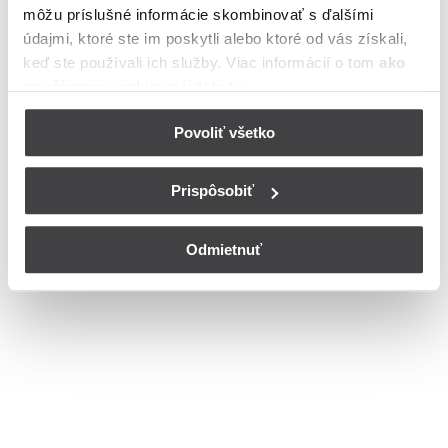
môžu príslušné informácie skombinovať s ďalšími
Ulica
údajmi, ktoré ste im poskytli alebo ktoré od vás získali,
Bohužiaľ, nedisponujeme zoznamom dostupných ulíc v danom
keď ste používali ich služby. Viac informácií o tom
ako
meste
používame cookies nájdete tu
.
© Copyright 2026
Nastavenia cookies
Povoliť všetko
Prispôsobiť
Odmietnuť