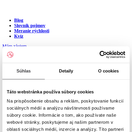
Blog
Slovník pojmov
Meranie rýchlosti
Kvíz
Mám záujem
Internet v meste Ružbachy -
Súhlas
Detaily
O cookies
kúpele
Zadajte ulicu a číslo pre zobrazenie ponuky internetu v meste
Táto webstránka používa súbory cookies
Ružbachy - kúpele
Na prispôsobenie obsahu a reklám, poskytovanie funkcií
sociálnych médií a analýzu návštevnosti používame
Zadajte ulicu a číslo
pre zobrazenie ponuky internetu v lokalite
súbory cookie. Informácie o tom, ako používate naše
Ružbachy - kúpele
webové stránky, poskytujeme aj našim partnerom v
oblasti sociálnych médií, inzercie a analýzy. Títo partneri
Zoznam ulíc v meste Ružbachy - kúpele