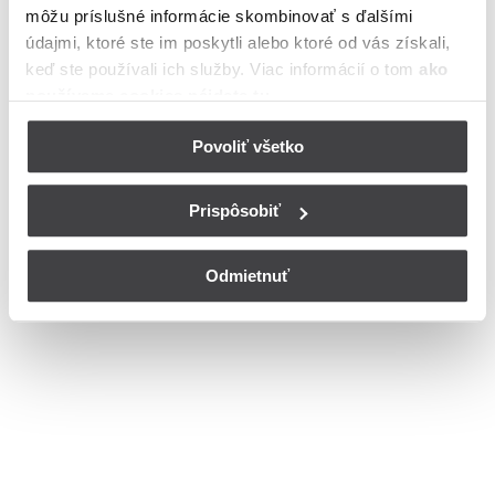
môžu príslušné informácie skombinovať s ďalšími
Ulica
údajmi, ktoré ste im poskytli alebo ktoré od vás získali,
Bohužiaľ, nedisponujeme zoznamom dostupných ulíc v danom
keď ste používali ich služby. Viac informácií o tom
ako
meste
používame cookies nájdete tu
.
© Copyright 2026
Nastavenia cookies
Povoliť všetko
Prispôsobiť
Odmietnuť