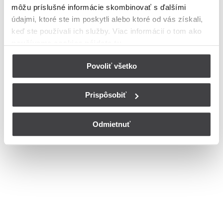
môžu príslušné informácie skombinovať s ďalšími
Bohužiaľ, nedisponujeme zoznamom dostupných ulíc v danom
meste
údajmi, ktoré ste im poskytli alebo ktoré od vás získali,
© Copyright 2026
Nastavenia cookies
keď ste používali ich služby. Viac informácií o tom
ako
používame cookies nájdete tu
.
Povoliť všetko
Prispôsobiť
Odmietnuť