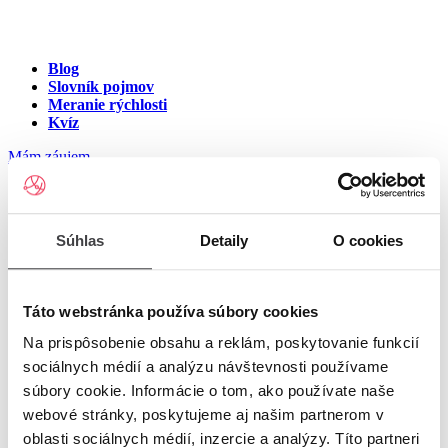
Blog
Slovník pojmov
Meranie rýchlosti
Kvíz
Mám záujem
Internet v meste Ovčie
Súhlas
Detaily
O cookies
Zadajte ulicu a číslo pre zobrazenie ponuky internetu v meste
Ovčie
Táto webstránka používa súbory cookies
Na prispôsobenie obsahu a reklám, poskytovanie funkcií
Zadajte ulicu a číslo
pre zobrazenie ponuky internetu v lokalite
sociálnych médií a analýzu návštevnosti používame
Ovčie
súbory cookie. Informácie o tom, ako používate naše
Zoznam ulíc v meste Ovčie
webové stránky, poskytujeme aj našim partnerom v
oblasti sociálnych médií, inzercie a analýzy. Títo partneri
Ulica