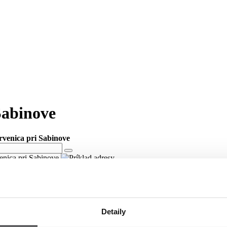
Sabinove
ervenica pri Sabinove
venica pri Sabinove
Detaily