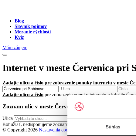
Blog
Slovník pojmov
Meranie rýchlosti
Kvíz
Mám záujem
Internet v meste Červenica pri 
Zadajte ulicu a číslo pre zobrazenie ponuky internetu v meste Č
Zadajte ulicu a číslo
pre zobrazenie ponuky internetu v lokalite Čer
Zoznam ulíc v meste Červenica pri Sabinove
Ulica
Bohužiaľ, nedisponujeme zoznamom dostupných ulíc v danom meste
Súhlas
© Copyright 2026
Nastavenia cookies