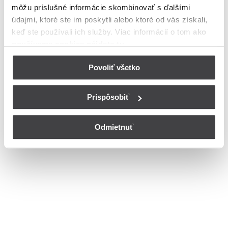
môžu príslušné informácie skombinovať s ďalšími
Ulica
údajmi, ktoré ste im poskytli alebo ktoré od vás získali,
Bohužiaľ, nedisponujeme zoznamom dostupných ulíc v danom
keď ste používali ich služby. Viac informácií o tom
ako
meste
používame cookies nájdete tu
.
© Copyright 2026
Nastavenia cookies
Povoliť všetko
Prispôsobiť
Odmietnuť