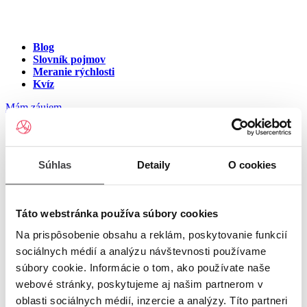
Blog
Slovník pojmov
Meranie rýchlosti
Kvíz
Mám záujem
Internet v meste Vieska nad
Súhlas
Detaily
O cookies
Žitavou
Zadajte ulicu a číslo pre zobrazenie ponuky internetu v meste
Táto webstránka používa súbory cookies
Vieska nad Žitavou
Na prispôsobenie obsahu a reklám, poskytovanie funkcií
sociálnych médií a analýzu návštevnosti používame
Zadajte ulicu a číslo
pre zobrazenie ponuky internetu v lokalite
súbory cookie. Informácie o tom, ako používate naše
Vieska nad Žitavou
webové stránky, poskytujeme aj našim partnerom v
oblasti sociálnych médií, inzercie a analýzy. Títo partneri
Zoznam ulíc v meste Vieska nad Žitavou