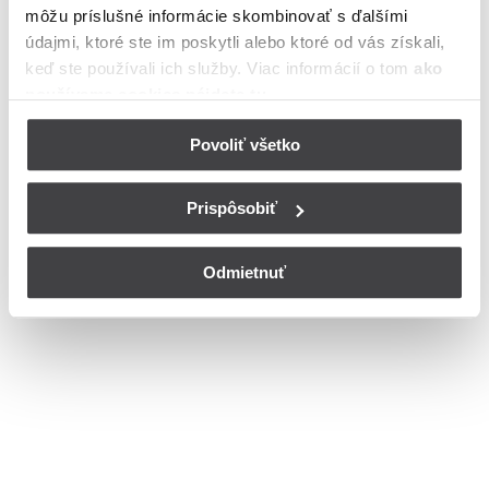
môžu príslušné informácie skombinovať s ďalšími
Bohužiaľ, nedisponujeme zoznamom dostupných ulíc v danom
meste
údajmi, ktoré ste im poskytli alebo ktoré od vás získali,
© Copyright 2026
Nastavenia cookies
keď ste používali ich služby. Viac informácií o tom
ako
používame cookies nájdete tu
.
Povoliť všetko
Prispôsobiť
Odmietnuť