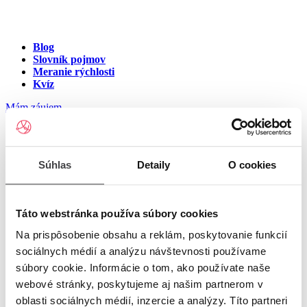
Blog
Slovník pojmov
Meranie rýchlosti
Kvíz
Mám záujem
Internet v meste Ľudovítová
Súhlas
Detaily
O cookies
Zadajte ulicu a číslo pre zobrazenie ponuky internetu v meste
Ľudovítová
Táto webstránka používa súbory cookies
Na prispôsobenie obsahu a reklám, poskytovanie funkcií
Zadajte ulicu a číslo
pre zobrazenie ponuky internetu v lokalite
sociálnych médií a analýzu návštevnosti používame
Ľudovítová
súbory cookie. Informácie o tom, ako používate naše
Zoznam ulíc v meste Ľudovítová
webové stránky, poskytujeme aj našim partnerom v
oblasti sociálnych médií, inzercie a analýzy. Títo partneri
Ulica