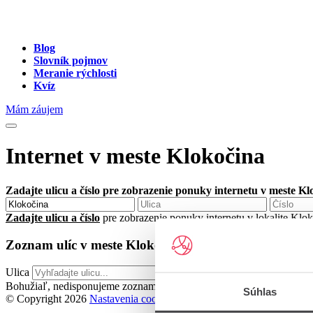
Blog
Slovník pojmov
Meranie rýchlosti
Kvíz
Mám záujem
Internet v meste Klokočina
Zadajte ulicu a číslo pre zobrazenie ponuky internetu v meste Kl
Zadajte ulicu a číslo
pre zobrazenie ponuky internetu v lokalite Klo
Zoznam ulíc v meste Klokočina
Ulica
Bohužiaľ, nedisponujeme zoznamom dostupných ulíc v danom meste
Súhlas
© Copyright 2026
Nastavenia cookies