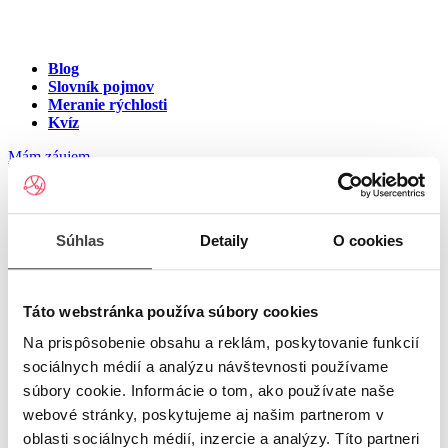
Blog
Slovník pojmov
Meranie rýchlosti
Kvíz
Mám záujem
Internet v meste Dulovce
Súhlas
Detaily
O cookies
Zadajte ulicu a číslo pre zobrazenie ponuky internetu v meste
Dulovce
Táto webstránka používa súbory cookies
Na prispôsobenie obsahu a reklám, poskytovanie funkcií
Zadajte ulicu a číslo
pre zobrazenie ponuky internetu v lokalite
sociálnych médií a analýzu návštevnosti používame
Dulovce
súbory cookie. Informácie o tom, ako používate naše
Zoznam ulíc v meste Dulovce
webové stránky, poskytujeme aj našim partnerom v
oblasti sociálnych médií, inzercie a analýzy. Títo partneri
Ulica