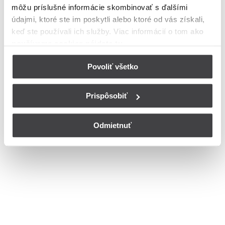
môžu príslušné informácie skombinovať s ďalšími
Bohužiaľ, nedisponujeme zoznamom dostupných ulíc v danom
meste
údajmi, ktoré ste im poskytli alebo ktoré od vás získali,
© Copyright 2026
Nastavenia cookies
keď ste používali ich služby. Viac informácií o tom
ako
používame cookies nájdete tu
.
Povoliť všetko
Prispôsobiť
Odmietnuť