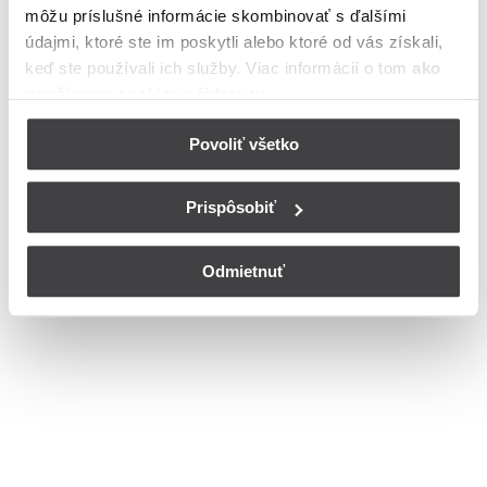
môžu príslušné informácie skombinovať s ďalšími
Bohužiaľ, nedisponujeme zoznamom dostupných ulíc v danom
meste
údajmi, ktoré ste im poskytli alebo ktoré od vás získali,
© Copyright 2026
Nastavenia cookies
keď ste používali ich služby. Viac informácií o tom
ako
používame cookies nájdete tu
.
Povoliť všetko
Prispôsobiť
Odmietnuť