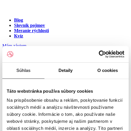
Blog
Slovník pojmov
Meranie rýchlosti
Kvíz
Mám záujem
Internet v meste Babindol
Súhlas
Detaily
O cookies
Zadajte ulicu a číslo pre zobrazenie ponuky internetu v meste
Babindol
Táto webstránka používa súbory cookies
Na prispôsobenie obsahu a reklám, poskytovanie funkcií
Zadajte ulicu a číslo
pre zobrazenie ponuky internetu v lokalite
sociálnych médií a analýzu návštevnosti používame
Babindol
súbory cookie. Informácie o tom, ako používate naše
Zoznam ulíc v meste Babindol
webové stránky, poskytujeme aj našim partnerom v
oblasti sociálnych médií, inzercie a analýzy. Títo partneri
Ulica