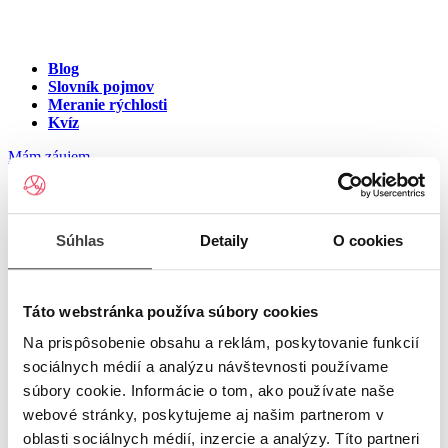
Blog
Slovník pojmov
Meranie rýchlosti
Kvíz
Mám záujem
Internet v meste Nižná
Súhlas
Detaily
O cookies
Kamenica
Zadajte ulicu a číslo pre zobrazenie ponuky internetu v meste
Táto webstránka používa súbory cookies
Nižná Kamenica
Na prispôsobenie obsahu a reklám, poskytovanie funkcií
sociálnych médií a analýzu návštevnosti používame
Zadajte ulicu a číslo
pre zobrazenie ponuky internetu v lokalite
súbory cookie. Informácie o tom, ako používate naše
Nižná Kamenica
webové stránky, poskytujeme aj našim partnerom v
oblasti sociálnych médií, inzercie a analýzy. Títo partneri
Zoznam ulíc v meste Nižná Kamenica