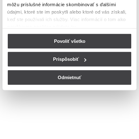
môžu príslušné informácie skombinovať s ďalšími
Ulica
údajmi, ktoré ste im poskytli alebo ktoré od vás získali,
Bohužiaľ, nedisponujeme zoznamom dostupných ulíc v danom
keď ste používali ich služby. Viac informácií o tom
ako
meste
používame cookies nájdete tu
.
© Copyright 2026
Nastavenia cookies
Povoliť všetko
Prispôsobiť
Odmietnuť