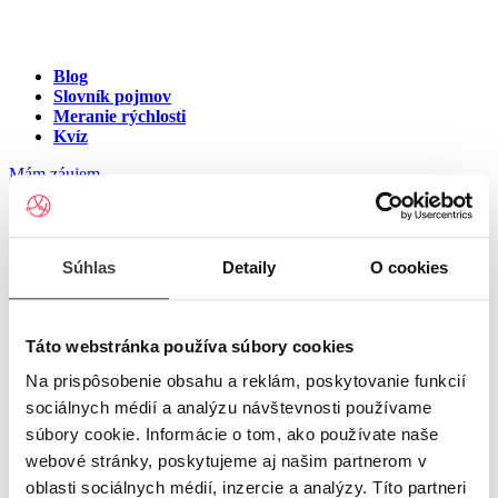
Blog
Slovník pojmov
Meranie rýchlosti
Kvíz
Mám záujem
Internet v meste Močarany
Súhlas
Detaily
O cookies
Zadajte ulicu a číslo pre zobrazenie ponuky internetu v meste
Močarany
Táto webstránka používa súbory cookies
Na prispôsobenie obsahu a reklám, poskytovanie funkcií
Zadajte ulicu a číslo
pre zobrazenie ponuky internetu v lokalite
sociálnych médií a analýzu návštevnosti používame
Močarany
súbory cookie. Informácie o tom, ako používate naše
Zoznam ulíc v meste Močarany
webové stránky, poskytujeme aj našim partnerom v
oblasti sociálnych médií, inzercie a analýzy. Títo partneri
Ulica