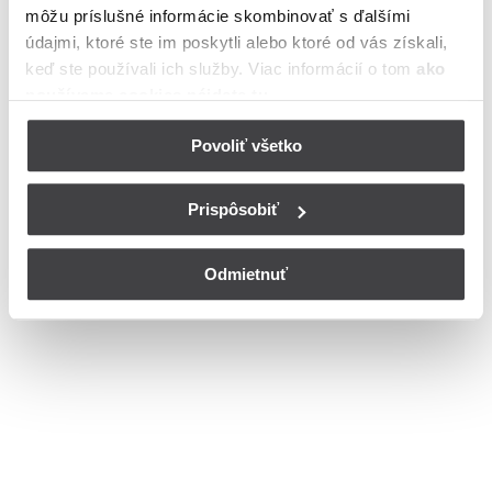
môžu príslušné informácie skombinovať s ďalšími
Bohužiaľ, nedisponujeme zoznamom dostupných ulíc v danom
meste
údajmi, ktoré ste im poskytli alebo ktoré od vás získali,
© Copyright 2026
Nastavenia cookies
keď ste používali ich služby. Viac informácií o tom
ako
používame cookies nájdete tu
.
Povoliť všetko
Prispôsobiť
Odmietnuť