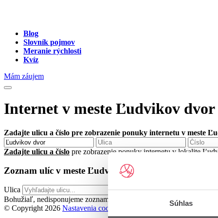
Blog
Slovník pojmov
Meranie rýchlosti
Kvíz
Mám záujem
Internet v meste Ľudvikov dvor
Zadajte ulicu a číslo pre zobrazenie ponuky internetu v meste Ľ
Zadajte ulicu a číslo
pre zobrazenie ponuky internetu v lokalite Ľu
Zoznam ulíc v meste Ľudvikov dvor
Ulica
Bohužiaľ, nedisponujeme zoznamom dostupných ulíc v danom meste
Súhlas
© Copyright 2026
Nastavenia cookies