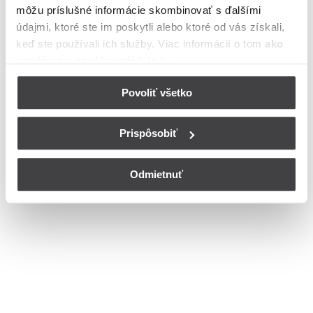
môžu príslušné informácie skombinovať s ďalšími
Bohužiaľ, nedisponujeme zoznamom dostupných ulíc v danom
meste
údajmi, ktoré ste im poskytli alebo ktoré od vás získali,
© Copyright 2026
Nastavenia cookies
keď ste používali ich služby. Viac informácií o tom
ako
používame cookies nájdete tu
.
Povoliť všetko
Prispôsobiť
Odmietnuť