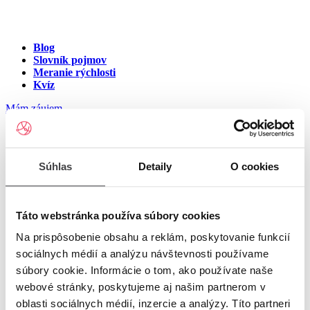
Blog
Slovník pojmov
Meranie rýchlosti
Kvíz
Mám záujem
Internet v meste Lastomír
Súhlas
Detaily
O cookies
Zadajte ulicu a číslo pre zobrazenie ponuky internetu v meste
Lastomír
Táto webstránka používa súbory cookies
Na prispôsobenie obsahu a reklám, poskytovanie funkcií
Zadajte ulicu a číslo
pre zobrazenie ponuky internetu v lokalite
sociálnych médií a analýzu návštevnosti používame
Lastomír
súbory cookie. Informácie o tom, ako používate naše
Zoznam ulíc v meste Lastomír
webové stránky, poskytujeme aj našim partnerom v
oblasti sociálnych médií, inzercie a analýzy. Títo partneri
Ulica