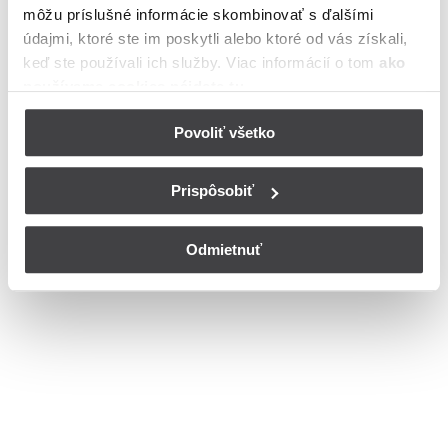
môžu príslušné informácie skombinovať s ďalšími
Bohužiaľ, nedisponujeme zoznamom dostupných ulíc v danom
meste
údajmi, ktoré ste im poskytli alebo ktoré od vás získali,
© Copyright 2026
Nastavenia cookies
keď ste používali ich služby. Viac informácií o tom
ako
používame cookies nájdete tu
.
Povoliť všetko
Prispôsobiť
Odmietnuť