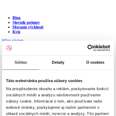
Blog
Slovník pojmov
Meranie rýchlosti
Kvíz
Mám záujem
Internet v meste Kristy
Súhlas
Detaily
O cookies
Zadajte ulicu a číslo pre zobrazenie ponuky internetu v meste
Kristy
Táto webstránka používa súbory cookies
Na prispôsobenie obsahu a reklám, poskytovanie funkcií
Zadajte ulicu a číslo
pre zobrazenie ponuky internetu v lokalite
sociálnych médií a analýzu návštevnosti používame
Kristy
súbory cookie. Informácie o tom, ako používate naše
Zoznam ulíc v meste Kristy
webové stránky, poskytujeme aj našim partnerom v
oblasti sociálnych médií, inzercie a analýzy. Títo partneri
Ulica