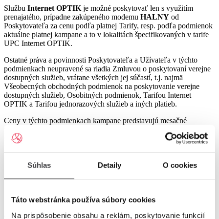
Službu
Internet OPTIK
je možné poskytovať len s využitím
prenajatého, prípadne zakúpeného modemu
HALNY
od
Poskytovateľa za cenu podľa platnej Tarify, resp. podľa podmienok
aktuálne platnej kampane a to v lokalitách špecifikovaných v tarife
UPC Internet OPTIK.
Ostatné práva a povinnosti Poskytovateľa a Užívateľa v týchto
podmienkach neupravené sa riadia Zmluvou o poskytovaní verejne
dostupných služieb, vrátane všetkých jej súčastí, t.j. najmä
Všeobecných obchodných podmienok na poskytovanie verejne
dostupných služieb, Osobitných podmienok, Tarifou Internet
OPTIK a Tarifou jednorazových služieb a iných platieb.
Ceny v týchto podmienkach kampane predstavujú mesačné
poplatky za využívanie služieb podľa týchto podmienok kampane a
sú uvedené vrátane DPH podľa aktuálne platných právnych
predpisov.
Súhlas
Detaily
O cookies
Internet OPTIK 600 bez viazanosti samostatne - LI7
Táto webstránka používa súbory cookies
Na prispôsobenie obsahu a reklám, poskytovanie funkcií
Táto kampaň sa vzťahuje na poskytovanie
: