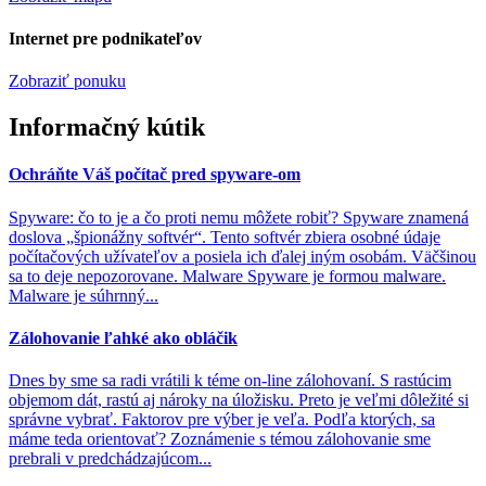
Internet pre podnikateľov
Zobraziť ponuku
Informačný kútik
Ochráňte Váš počítač pred spyware-om
Spyware: čo to je a čo proti nemu môžete robiť? Spyware znamená
doslova „špionážny softvér“. Tento softvér zbiera osobné údaje
počítačových užívateľov a posiela ich ďalej iným osobám. Väčšinou
sa to deje nepozorovane. Malware Spyware je formou malware.
Malware je súhrnný...
Zálohovanie ľahké ako obláčik
Dnes by sme sa radi vrátili k téme on-line zálohovaní. S rastúcim
objemom dát, rastú aj nároky na úložisku. Preto je veľmi dôležité si
správne vybrať. Faktorov pre výber je veľa. Podľa ktorých, sa
máme teda orientovať? Zoznámenie s témou zálohovanie sme
prebrali v predchádzajúcom...