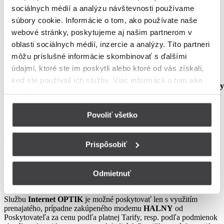
sociálnych médií a analýzu návštevnosti používame
Základnej služby prístupu do siete Internet –
Internet
súbory cookie. Informácie o tom, ako používate naše
OPTIK 600
webové stránky, poskytujeme aj našim partnerom v
Poskytovateľ sa zaväzuje poskytnúť Užívateľovi:
oblasti sociálnych médií, inzercie a analýzy. Títo partneri
môžu príslušné informácie skombinovať s ďalšími
Službu za cenu vo výške podľa tabuľky:
údajmi, ktoré ste im poskytli alebo ktoré od vás získali,
keď ste používali ich služby. Viac informácií o tom
ako
Objednávaná služba
Mesačná cena za poskytovanie služby
používame cookies nájdete tu
.
Internet OPTIK 600
19,90 €
Povoliť všetko
Doba zvýhodnenia:
Počas celej doby využívania Služby podľa
Prispôsobiť
podmienok tejto kampane
Doba viazanosti:
-
Odmietnuť
Ďalšie podmienky:
Službu
Internet OPTIK
je možné poskytovať len s využitím
prenajatého, prípadne zakúpeného modemu
HALNY
od
Poskytovateľa za cenu podľa platnej Tarify, resp. podľa podmienok