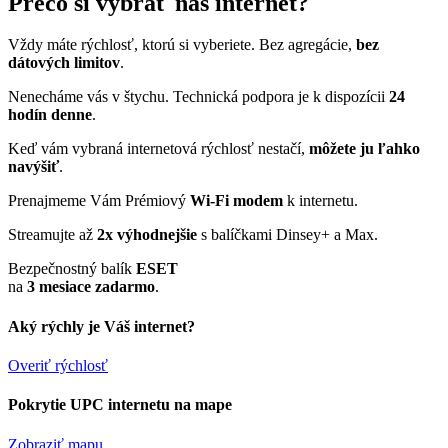
Prečo si vybrať náš internet?
Vždy máte rýchlosť, ktorú si vyberiete. Bez agregácie,
bez
dátových limitov
.
Nenecháme vás v štychu. Technická podpora je k dispozícii
24
hodín denne
.
Keď vám vybraná internetová rýchlosť nestačí,
môžete ju ľahko
navýšiť
.
Prenajmeme Vám Prémiový
Wi-Fi modem
k internetu.
Streamujte až
2x výhodnejšie
s balíčkami Dinsey+ a Max.
Bezpečnostný balík
ESET
na
3 mesiace zadarmo
.
Aký rýchly je Váš internet?
Overiť rýchlosť
Pokrytie UPC internetu na mape
Zobraziť mapu