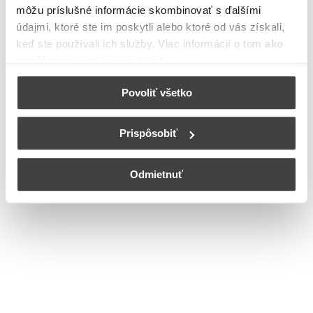
môžu príslušné informácie skombinovať s ďalšími
Ulica
údajmi, ktoré ste im poskytli alebo ktoré od vás získali,
Bohužiaľ, nedisponujeme zoznamom dostupných ulíc v danom
keď ste používali ich služby. Viac informácií o tom
ako
meste
používame cookies nájdete tu
.
© Copyright 2026
Nastavenia cookies
Povoliť všetko
Prispôsobiť
Odmietnuť