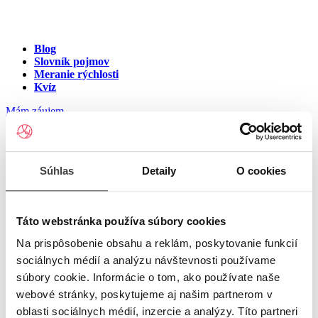
Blog
Slovník pojmov
Meranie rýchlosti
Kvíz
Mám záujem
Internet v meste Jablonov nad
Súhlas
Detaily
O cookies
Turňou
Zadajte ulicu a číslo pre zobrazenie ponuky internetu v meste
Táto webstránka používa súbory cookies
Jablonov nad Turňou
Na prispôsobenie obsahu a reklám, poskytovanie funkcií
sociálnych médií a analýzu návštevnosti používame
Zadajte ulicu a číslo
pre zobrazenie ponuky internetu v lokalite
súbory cookie. Informácie o tom, ako používate naše
Jablonov nad Turňou
webové stránky, poskytujeme aj našim partnerom v
oblasti sociálnych médií, inzercie a analýzy. Títo partneri
Zoznam ulíc v meste Jablonov nad Turňou