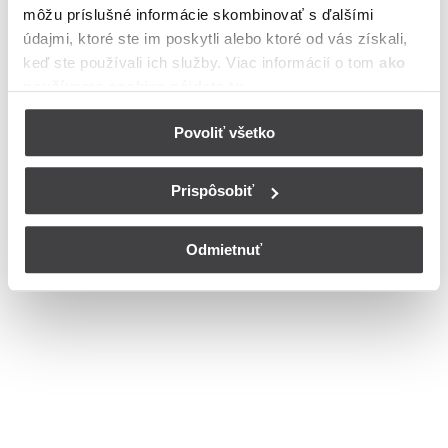
môžu príslušné informácie skombinovať s ďalšími
Bohužiaľ, nedisponujeme zoznamom dostupných ulíc v danom
meste
údajmi, ktoré ste im poskytli alebo ktoré od vás získali,
© Copyright 2026
Nastavenia cookies
keď ste používali ich služby. Viac informácií o tom
ako
používame cookies nájdete tu
.
Povoliť všetko
Prispôsobiť
Odmietnuť