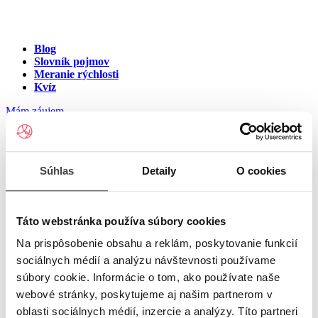
Blog
Slovník pojmov
Meranie rýchlosti
Kvíz
Mám záujem
Internet v meste Hrabušice
Súhlas
Detaily
O cookies
Zadajte ulicu a číslo pre zobrazenie ponuky internetu v meste
Hrabušice
Táto webstránka používa súbory cookies
Na prispôsobenie obsahu a reklám, poskytovanie funkcií
Zadajte ulicu a číslo
pre zobrazenie ponuky internetu v lokalite
sociálnych médií a analýzu návštevnosti používame
Hrabušice
súbory cookie. Informácie o tom, ako používate naše
Zoznam ulíc v meste Hrabušice
webové stránky, poskytujeme aj našim partnerom v
oblasti sociálnych médií, inzercie a analýzy. Títo partneri
Ulica