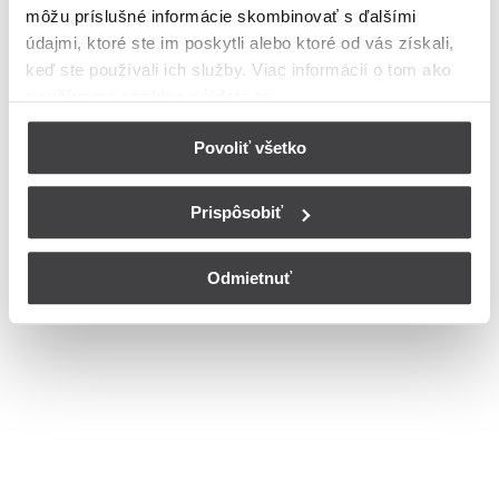
môžu príslušné informácie skombinovať s ďalšími
Bohužiaľ, nedisponujeme zoznamom dostupných ulíc v danom
meste
údajmi, ktoré ste im poskytli alebo ktoré od vás získali,
© Copyright 2026
Nastavenia cookies
keď ste používali ich služby. Viac informácií o tom
ako
používame cookies nájdete tu
.
Povoliť všetko
Prispôsobiť
Odmietnuť