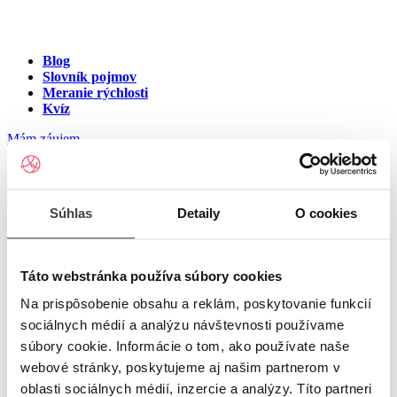
Blog
Slovník pojmov
Meranie rýchlosti
Kvíz
Mám záujem
Internet v meste Danišovce
Súhlas
Detaily
O cookies
Zadajte ulicu a číslo pre zobrazenie ponuky internetu v meste
Danišovce
Táto webstránka používa súbory cookies
Na prispôsobenie obsahu a reklám, poskytovanie funkcií
Zadajte ulicu a číslo
pre zobrazenie ponuky internetu v lokalite
sociálnych médií a analýzu návštevnosti používame
Danišovce
súbory cookie. Informácie o tom, ako používate naše
Zoznam ulíc v meste Danišovce
webové stránky, poskytujeme aj našim partnerom v
oblasti sociálnych médií, inzercie a analýzy. Títo partneri
Ulica