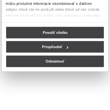
môžu príslušné informácie skombinovať s ďalšími
Bohužiaľ, nedisponujeme zoznamom dostupných ulíc v danom
meste
údajmi, ktoré ste im poskytli alebo ktoré od vás získali,
© Copyright 2026
Nastavenia cookies
keď ste používali ich služby. Viac informácií o tom
ako
používame cookies nájdete tu
.
Povoliť všetko
Prispôsobiť
Odmietnuť