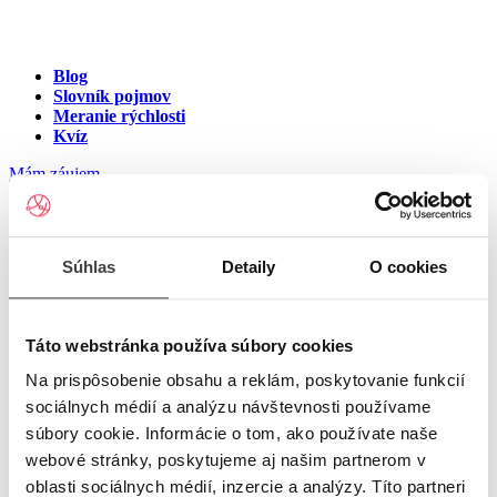
Blog
Slovník pojmov
Meranie rýchlosti
Kvíz
Mám záujem
Internet v meste Zálesie
Súhlas
Detaily
O cookies
Zadajte ulicu a číslo pre zobrazenie ponuky internetu v meste
Zálesie
Táto webstránka používa súbory cookies
Na prispôsobenie obsahu a reklám, poskytovanie funkcií
Zadajte ulicu a číslo
pre zobrazenie ponuky internetu v lokalite
sociálnych médií a analýzu návštevnosti používame
Zálesie
súbory cookie. Informácie o tom, ako používate naše
Zoznam ulíc v meste Zálesie
webové stránky, poskytujeme aj našim partnerom v
oblasti sociálnych médií, inzercie a analýzy. Títo partneri
Ulica