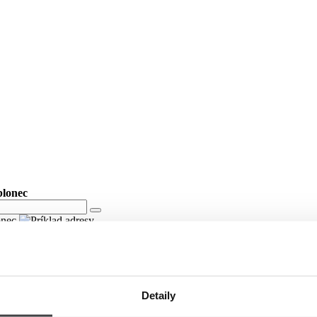
blonec
lonec
Detaily