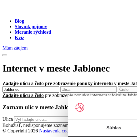
Blog
Slovník pojmov
Meranie rýchlosti
Kvíz
Mám záujem
Internet v meste Jablonec
Zadajte ulicu a číslo pre zobrazenie ponuky internetu v meste Ja
Zadajte ulicu a číslo
pre zobrazenie ponuky internetu v lokalite Jab
Zoznam ulíc v meste Jablonec
Ulica
Bohužiaľ, nedisponujeme zoznamom dostupných ulíc v danom meste
Súhlas
© Copyright 2026
Nastavenia cookies