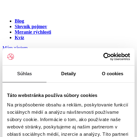
Blog
Slovník pojmov
Meranie rýchlosti
Kvíz
Mám záujem
Internet v meste Strelnice
Súhlas
Detaily
O cookies
Zadajte ulicu a číslo pre zobrazenie ponuky internetu v meste
Strelnice
Táto webstránka používa súbory cookies
Na prispôsobenie obsahu a reklám, poskytovanie funkcií
Zadajte ulicu a číslo
pre zobrazenie ponuky internetu v lokalite
sociálnych médií a analýzu návštevnosti používame
Strelnice
súbory cookie. Informácie o tom, ako používate naše
Zoznam ulíc v meste Strelnice
webové stránky, poskytujeme aj našim partnerom v
oblasti sociálnych médií, inzercie a analýzy. Títo partneri
Ulica