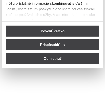
môžu príslušné informácie skombinovať s ďalšími
Bohužiaľ, nedisponujeme zoznamom dostupných ulíc v danom
meste
údajmi, ktoré ste im poskytli alebo ktoré od vás získali,
© Copyright 2026
Nastavenia cookies
keď ste používali ich služby. Viac informácií o tom
ako
používame cookies nájdete tu
.
Povoliť všetko
Prispôsobiť
Odmietnuť