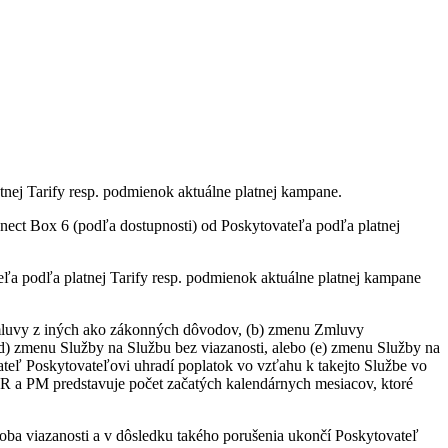
tnej Tarify resp. podmienok aktuálne platnej kampane.
ct Box 6 (podľa dostupnosti) od Poskytovateľa podľa platnej
a podľa platnej Tarify resp. podmienok aktuálne platnej kampane
 Zmluvy z iných ako zákonných dôvodov, (b) zmenu Zmluvy
(d) zmenu Služby na Službu bez viazanosti, alebo (e) zmenu Služby na
vateľ Poskytovateľovi uhradí poplatok vo vzťahu k takejto Službe vo
R a PM predstavuje počet začatých kalendárnych mesiacov, ktoré
oba viazanosti a v dôsledku takého porušenia ukončí Poskytovateľ