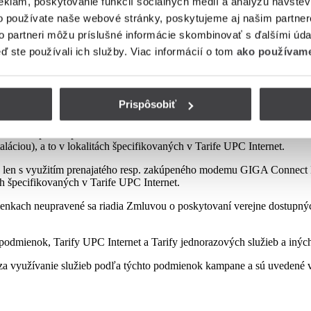
eklám, poskytovanie funkcií sociálnych médií a analýzu návšte
o používate naše webové stránky, poskytujeme aj našim partner
to partneri môžu príslušné informácie skombinovať s ďalšími údaj
mienok tejto kampane
eď ste používali ich služby. Viac informácií o tom
ako používame
Prispôsobiť
sp. zakúpeného modemu od Poskytovateľa podľa platnej Tarify resp. po
najatého resp. zakúpeného modemu GIGA ConnectBox alebo GIGA Conne
láciou), a to v lokalitách špecifikovaných v Tarife UPC Internet.
 len s využitím prenajatého resp. zakúpeného modemu GIGA Connect B
ách špecifikovaných v Tarife UPC Internet.
enkach neupravené sa riadia Zmluvou o poskytovaní verejne dostupných 
odmienok, Tarify UPC Internet a Tarify jednorazových služieb a iných
a využívanie služieb podľa týchto podmienok kampane a sú uvedené v