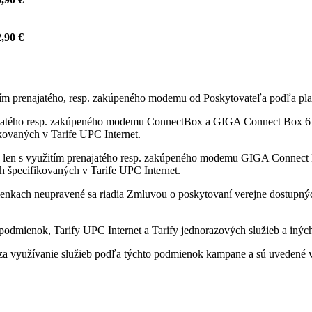
,90 €
itím prenajatého, resp. zakúpeného modemu od Poskytovateľa podľa pla
ajatého resp. zakúpeného modemu ConnectBox a GIGA Connect Box 6 od
fikovaných v Tarife UPC Internet.
 len s využitím prenajatého resp. zakúpeného modemu GIGA Connect B
ách špecifikovaných v Tarife UPC Internet.
enkach neupravené sa riadia Zmluvou o poskytovaní verejne dostupných 
odmienok, Tarify UPC Internet a Tarify jednorazových služieb a iných
a využívanie služieb podľa týchto podmienok kampane a sú uvedené v