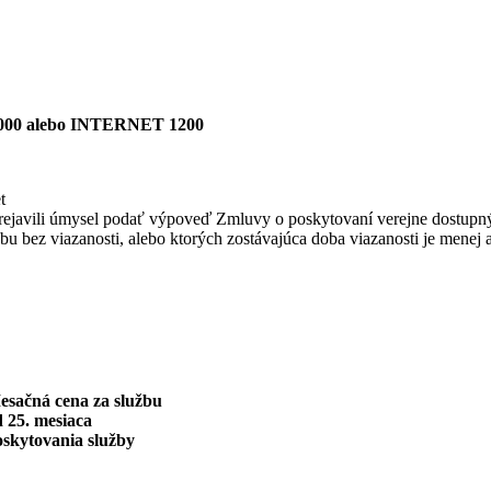
00 alebo INTERNET 1200
t
bo prejavili úmysel podať výpoveď Zmluvy o poskytovaní verejne dostupn
užbu bez viazanosti, alebo ktorých zostávajúca doba viazanosti je menej 
esačná cena za službu
 25. mesiaca
oskytovania služby