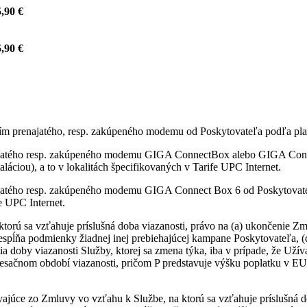
,90 €
,90 €
itím prenajatého, resp. zakúpeného modemu od Poskytovateľa podľa pla
najatého resp. zakúpeného modemu GIGA ConnectBox alebo GIGA Conne
láciou), a to v lokalitách špecifikovaných v Tarife UPC Internet.
ajatého resp. zakúpeného modemu GIGA Connect Box 6 od Poskytovateľ
fe UPC Internet.
ktorú sa vzťahuje príslušná doba viazanosti, právo na (a) ukončenie
nespĺňa podmienky žiadnej inej prebiehajúcej kampane Poskytovateľa, 
ia doby viazanosti Služby, ktorej sa zmena týka, iba v prípade, že Uží
sačnom období viazanosti, pričom P predstavuje výšku poplatku v EU
vajúce zo Zmluvy vo vzťahu k Službe, na ktorú sa vzťahuje príslušná d