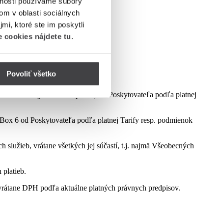
vnosti používame súbory
om v oblasti sociálnych
mi, ktoré ste im poskytli
 cookies nájdete tu
.
Povoliť všetko
dmienok aktuálne platnej kampane.
ct Box 6 (podľa dostupnosti) od Poskytovateľa podľa platnej
ox 6 od Poskytovateľa podľa platnej Tarify resp. podmienok
služieb, vrátane všetkých jej súčastí, t.j. najmä Všeobecných
 platieb.
rátane DPH podľa aktuálne platných právnych predpisov.