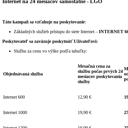
Internet na 24 mesiacov samostatne - LGO
Táto kampaň sa vzťahuje na poskytovanie
:
Základných služieb prístupu do siete Internet –
INTERNET 60
Poskytovateľ sa zaväzuje
poskytnúť Užívateľovi:
Službu za cenu vo výške podľa tabuľky:
Mesačná cena za
M
službu počas prvých 24
Objednávaná služba
od
mesiacov poskytovania
p
služby
Internet 600
12,90 €
19
Internet 1000
19,90 €
25
Internet 1200
19,90 €
25