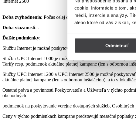
Na prispôsobenie obsahu a r
Internet 2500
32,90 €
cookie. Informácie o tom, ak
médií, inzercie a analýzy. Tí
Doba zvýhodnenia:
Počas celej doby využívania Služby podľa pod
alebo ktoré od vás získali, k
Doba viazanosti
: -
Ďalšie podmienky
:
Odmietnuť
Službu Internet je možné poskytovať len s využitím prenajatého, re
Službu UPC Internet 1000 je možné poskytovať len s využitím pre
Tarify resp. podmienok aktuálne platnej kampane (len s odbornou inšta
Služby UPC Internet 1200 a UPC Internet 2500 je možné poskytovať
aktuálne platnej kampane (len s odbornou inštaláciou), a to v lokalit
Ostatné práva a povinnosti Poskytovateľa a Užívateľa v týchto podmi
obchodných
podmienok na poskytovanie verejne dostupných služieb, Osobitných p
Ceny v týchto podmienkach kampane predstavujú mesačné poplatky z