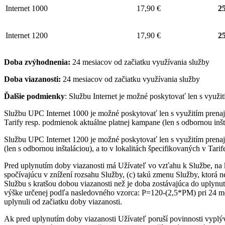
Internet 1000
17,90 €
25
Internet 1200
17,90 €
25
Doba zvýhodnenia:
24 mesiacov od začiatku využívania služby
Doba viazanosti:
24 mesiacov od začiatku využívania služby
Ďalšie podmienky
: Službu Internet je možné poskytovať len s využ
Službu UPC Internet 1000 je možné poskytovať len s využitím pre
Tarify resp. podmienok aktuálne platnej kampane (len s odbornou inšta
Službu UPC Internet 1200 je možné poskytovať len s využitím pren
(len s odbornou inštaláciou), a to v lokalitách špecifikovaných v Tari
Pred uplynutím doby viazanosti má Užívateľ vo vzťahu k Službe, na 
spočívajúcu v znížení rozsahu Služby, (c) takú zmenu Služby, ktorá 
Službu s kratšou dobou viazanosti než je doba zostávajúca do uplynut
výške určenej podľa nasledovného vzorca: P=120-(2,5*PM) pri 24 me
uplynuli od začiatku doby viazanosti.
Ak pred uplynutím doby viazanosti Užívateľ poruší povinnosti vyplý