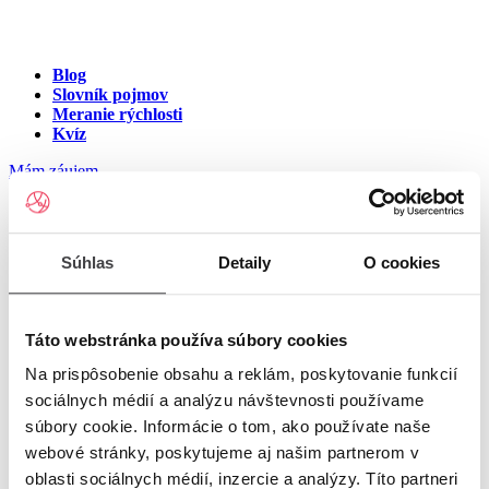
Blog
Slovník pojmov
Meranie rýchlosti
Kvíz
Mám záujem
Internet v meste Rimavské
Súhlas
Detaily
O cookies
Brezovo
Zadajte ulicu a číslo pre zobrazenie ponuky internetu v meste
Táto webstránka používa súbory cookies
Rimavské Brezovo
Na prispôsobenie obsahu a reklám, poskytovanie funkcií
sociálnych médií a analýzu návštevnosti používame
Zadajte ulicu a číslo
pre zobrazenie ponuky internetu v lokalite
súbory cookie. Informácie o tom, ako používate naše
Rimavské Brezovo
webové stránky, poskytujeme aj našim partnerom v
oblasti sociálnych médií, inzercie a analýzy. Títo partneri
Zoznam ulíc v meste Rimavské Brezovo