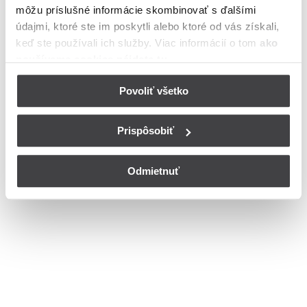
môžu príslušné informácie skombinovať s ďalšími
Ulica
údajmi, ktoré ste im poskytli alebo ktoré od vás získali,
Bohužiaľ, nedisponujeme zoznamom dostupných ulíc v danom
keď ste používali ich služby. Viac informácií o tom
ako
meste
používame cookies nájdete tu
.
© Copyright 2026
Nastavenia cookies
Povoliť všetko
Prispôsobiť
Odmietnuť