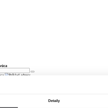
evúca
vúca
Detaily