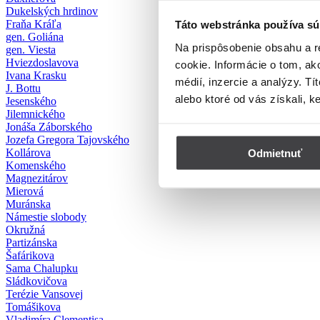
Dukelských hrdinov
Fraňa Kráľa
Táto webstránka používa sú
gen. Goliána
Na prispôsobenie obsahu a r
gen. Viesta
Hviezdoslavova
cookie. Informácie o tom, ak
Ivana Krasku
médií, inzercie a analýzy. Tí
J. Bottu
alebo ktoré od vás získali, k
Jesenského
Jilemnického
Jonáša Záborského
Jozefa Gregora Tajovského
Kollárova
Odmietnuť
Komenského
Magnezitárov
Mierová
Muránska
Námestie slobody
Okružná
Partizánska
Šafárikova
Sama Chalupku
Sládkovičova
Terézie Vansovej
Tomášikova
Vladimíra Clementisa