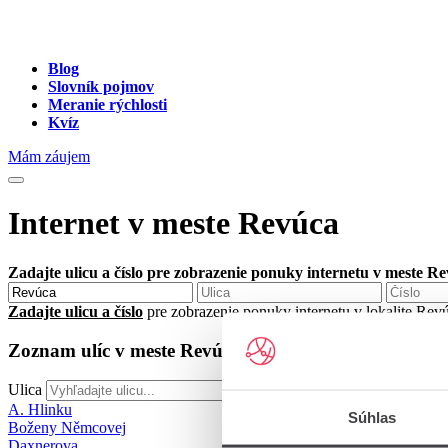
Blog
Slovník pojmov
Meranie rýchlosti
Kvíz
Mám záujem
Internet v meste Revúca
Zadajte ulicu a číslo pre zobrazenie ponuky internetu v meste R
Zadajte ulicu a číslo
pre zobrazenie ponuky internetu v lokalite Re
Zoznam ulíc v meste Revúca
Ulica
A. Hlinku
Súhlas
Boženy Němcovej
Daxnerova