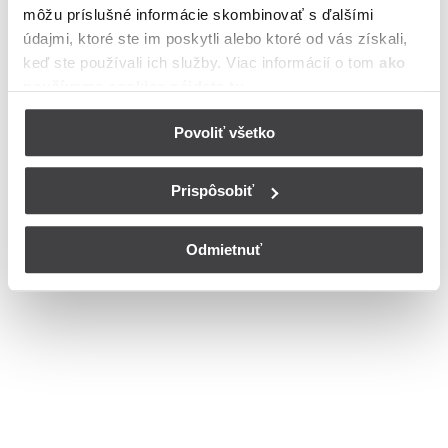
môžu príslušné informácie skombinovať s ďalšími
Bohužiaľ, nedisponujeme zoznamom dostupných ulíc v danom
meste
údajmi, ktoré ste im poskytli alebo ktoré od vás získali,
© Copyright 2026
Nastavenia cookies
keď ste používali ich služby. Viac informácií o tom
ako
používame cookies nájdete tu
.
Povoliť všetko
Prispôsobiť
Odmietnuť