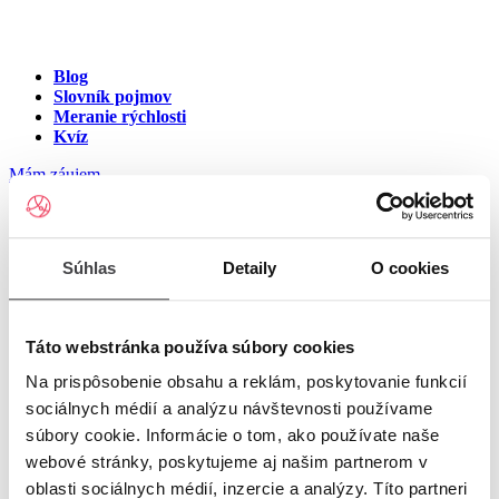
Blog
Slovník pojmov
Meranie rýchlosti
Kvíz
Mám záujem
Internet v meste Potok
Súhlas
Detaily
O cookies
Zadajte ulicu a číslo pre zobrazenie ponuky internetu v meste
Potok
Táto webstránka používa súbory cookies
Na prispôsobenie obsahu a reklám, poskytovanie funkcií
Zadajte ulicu a číslo
pre zobrazenie ponuky internetu v lokalite
sociálnych médií a analýzu návštevnosti používame
Potok
súbory cookie. Informácie o tom, ako používate naše
Zoznam ulíc v meste Potok
webové stránky, poskytujeme aj našim partnerom v
oblasti sociálnych médií, inzercie a analýzy. Títo partneri
Ulica