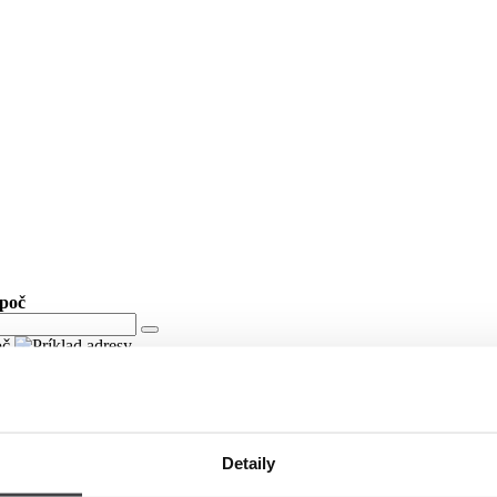
upoč
oč
Detaily