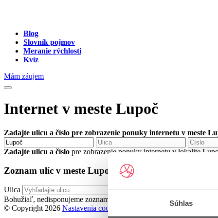
Blog
Slovník pojmov
Meranie rýchlosti
Kvíz
Mám záujem
Internet v meste Lupoč
Zadajte ulicu a číslo pre zobrazenie ponuky internetu v meste L
Zadajte ulicu a číslo
pre zobrazenie ponuky internetu v lokalite Lup
Zoznam ulíc v meste Lupoč
Ulica
Bohužiaľ, nedisponujeme zoznamom dostupných ulíc v danom meste
Súhlas
© Copyright 2026
Nastavenia cookies