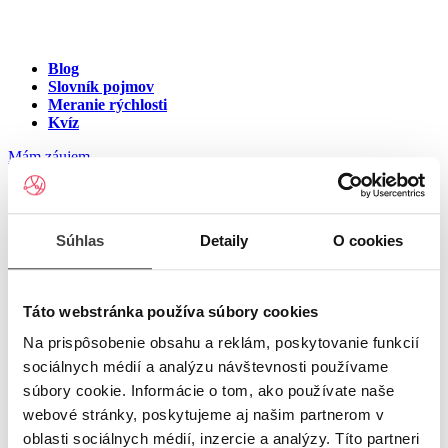
Blog
Slovník pojmov
Meranie rýchlosti
Kvíz
Mám záujem
Internet na ulici Gagarinova,
Súhlas
Detaily
O cookies
Lučenec
Zadajte číslo vchodu pre zobrazenie ponuky internetu v meste
Táto webstránka používa súbory cookies
Lučenec
Na prispôsobenie obsahu a reklám, poskytovanie funkcií
sociálnych médií a analýzu návštevnosti používame
Zadajte číslo domu/vchodu
pre zobrazenie ponuky internetu v
súbory cookie. Informácie o tom, ako používate naše
lokalite Lučenec
webové stránky, poskytujeme aj našim partnerom v
oblasti sociálnych médií, inzercie a analýzy. Títo partneri
Zoznam čísiel domov/vchodov na ulici Gagarinova v