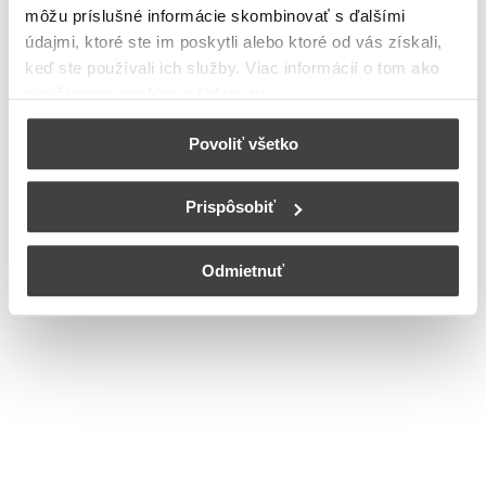
môžu príslušné informácie skombinovať s ďalšími
meste Lučenec
údajmi, ktoré ste im poskytli alebo ktoré od vás získali,
Bohužiaľ, nedisponujeme zoznamom dostupných čísiel vchodov na
keď ste používali ich služby. Viac informácií o tom
ako
ulici Gagarinova v meste Lučenec.
používame cookies nájdete tu
.
© Copyright 2026
Nastavenia cookies
Povoliť všetko
Prispôsobiť
Odmietnuť