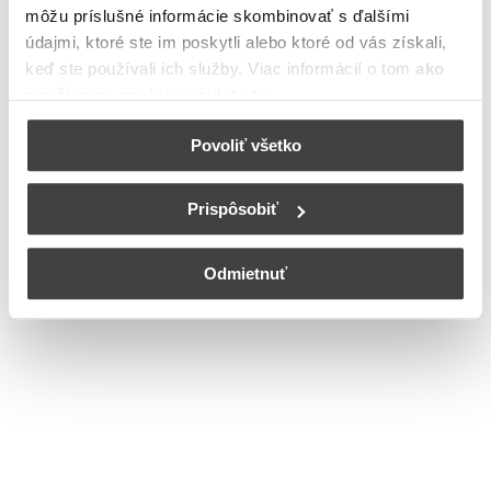
môžu príslušné informácie skombinovať s ďalšími
Bohužiaľ, nedisponujeme zoznamom dostupných ulíc v danom
meste
údajmi, ktoré ste im poskytli alebo ktoré od vás získali,
© Copyright 2026
Nastavenia cookies
keď ste používali ich služby. Viac informácií o tom
ako
používame cookies nájdete tu
.
Povoliť všetko
Prispôsobiť
Odmietnuť