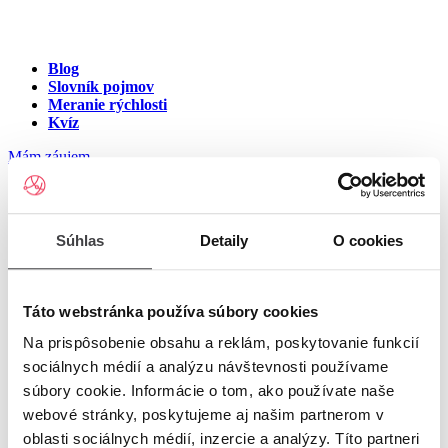
Blog
Slovník pojmov
Meranie rýchlosti
Kvíz
Mám záujem
Internet v meste Kružno
Súhlas
Detaily
O cookies
Zadajte ulicu a číslo pre zobrazenie ponuky internetu v meste
Kružno
Táto webstránka používa súbory cookies
Na prispôsobenie obsahu a reklám, poskytovanie funkcií
Zadajte ulicu a číslo
pre zobrazenie ponuky internetu v lokalite
sociálnych médií a analýzu návštevnosti používame
Kružno
súbory cookie. Informácie o tom, ako používate naše
Zoznam ulíc v meste Kružno
webové stránky, poskytujeme aj našim partnerom v
oblasti sociálnych médií, inzercie a analýzy. Títo partneri
Ulica