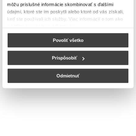
môžu príslušné informácie skombinovať s ďalšími
v meste Komárno
údajmi, ktoré ste im poskytli alebo ktoré od vás získali,
Bohužiaľ, nedisponujeme zoznamom dostupných čísiel vchodov na
keď ste používali ich služby. Viac informácií o tom
ako
ulici Snežienková v meste Komárno.
používame cookies nájdete tu
.
© Copyright 2026
Nastavenia cookies
Povoliť všetko
Prispôsobiť
Odmietnuť