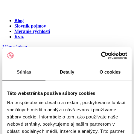
Blog
Slovník pojmov
Meranie rýchlosti
Kvíz
Mám záujem
Internet na ulici Snežienková,
Súhlas
Detaily
O cookies
Komárno
Zadajte číslo vchodu pre zobrazenie ponuky internetu v meste
Táto webstránka používa súbory cookies
Komárno
Na prispôsobenie obsahu a reklám, poskytovanie funkcií
sociálnych médií a analýzu návštevnosti používame
Zadajte číslo domu/vchodu
pre zobrazenie ponuky internetu v
súbory cookie. Informácie o tom, ako používate naše
lokalite Komárno
webové stránky, poskytujeme aj našim partnerom v
oblasti sociálnych médií, inzercie a analýzy. Títo partneri
Zoznam čísiel domov/vchodov na ulici Snežienková