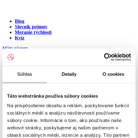
Blog
Slovník pojmov
Meranie rýchlosti
Kvíz
Mám záujem
Internet na ulici Pokojná,
Súhlas
Detaily
O cookies
Komárno
Zadajte číslo vchodu pre zobrazenie ponuky internetu v meste
Táto webstránka používa súbory cookies
Komárno
Na prispôsobenie obsahu a reklám, poskytovanie funkcií
sociálnych médií a analýzu návštevnosti používame
Zadajte číslo domu/vchodu
pre zobrazenie ponuky internetu v
súbory cookie. Informácie o tom, ako používate naše
lokalite Komárno
webové stránky, poskytujeme aj našim partnerom v
oblasti sociálnych médií, inzercie a analýzy. Títo partneri
Zoznam čísiel domov/vchodov na ulici Pokojná v