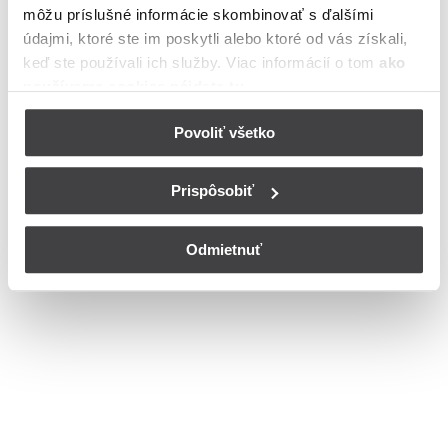
môžu príslušné informácie skombinovať s ďalšími
meste Komárno
údajmi, ktoré ste im poskytli alebo ktoré od vás získali,
Bohužiaľ, nedisponujeme zoznamom dostupných čísiel vchodov na
keď ste používali ich služby. Viac informácií o tom
ako
ulici Pokojná v meste Komárno.
používame cookies nájdete tu
.
© Copyright 2026
Nastavenia cookies
Povoliť všetko
Prispôsobiť
Odmietnuť