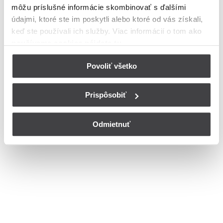
môžu príslušné informácie skombinovať s ďalšími
meste Komárno
údajmi, ktoré ste im poskytli alebo ktoré od vás získali,
Bohužiaľ, nedisponujeme zoznamom dostupných čísiel vchodov na
keď ste používali ich služby. Viac informácií o tom
ako
ulici Mateja Bela v meste Komárno.
používame cookies nájdete tu
.
© Copyright 2026
Nastavenia cookies
Povoliť všetko
Prispôsobiť
Odmietnuť