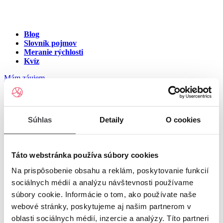
Blog
Slovník pojmov
Meranie rýchlosti
Kvíz
Mám záujem
Internet na ulici Mateja Bela,
Súhlas
Detaily
O cookies
Komárno
Zadajte číslo vchodu pre zobrazenie ponuky internetu v meste
Táto webstránka používa súbory cookies
Komárno
Na prispôsobenie obsahu a reklám, poskytovanie funkcií
sociálnych médií a analýzu návštevnosti používame
Zadajte číslo domu/vchodu
pre zobrazenie ponuky internetu v
súbory cookie. Informácie o tom, ako používate naše
lokalite Komárno
webové stránky, poskytujeme aj našim partnerom v
oblasti sociálnych médií, inzercie a analýzy. Títo partneri
Zoznam čísiel domov/vchodov na ulici Mateja Bela v